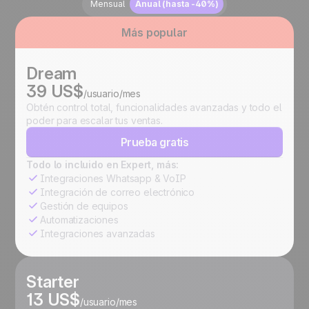
Mensual
Anual (hasta -40%)
Más popular
Dream
39 US$
/usuario/mes
Obtén control total, funcionalidades avanzadas y todo el
poder para escalar tus ventas.
Prueba gratis
Todo lo incluido en Expert, más:
Integraciones Whatsapp & VoIP
Integración de correo electrónico
Gestión de equipos
Automatizaciones
Integraciones avanzadas
Starter
13 US$
/usuario/mes