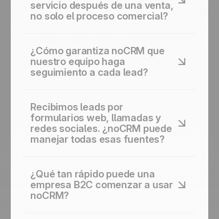
servicio después de una venta,
no solo el proceso comercial?
Sí, noCRM incluye gestión de tareas post-
venta para que puedas hacer seguimiento de
¿Cómo garantiza noCRM que
lo que ocurre después de que un cliente
nuestro equipo haga
firma.
seguimiento a cada lead?
noCRM utiliza recordatorios automáticos y
bucles de estado para que cada lead tenga
Recibimos leads por
siempre una próxima acción programada. Tu
formularios web, llamadas y
equipo recibe alertas para hacer seguimiento
redes sociales. ¿noCRM puede
en el momento justo: ningún lead se enfría
manejar todas esas fuentes?
porque se perdió entre otras tareas.
Sí, noCRM captura leads desde formularios
web, correos, importaciones CSV, teléfono,
¿Qué tan rápido puede una
WhatsApp y más, todo fluyendo
empresa B2C comenzar a usar
directamente hacia un solo pipeline para que
noCRM?
tu equipo tenga una vista centralizada y
organizada de cada consulta.
Muy rápido. noCRM está diseñado para ser