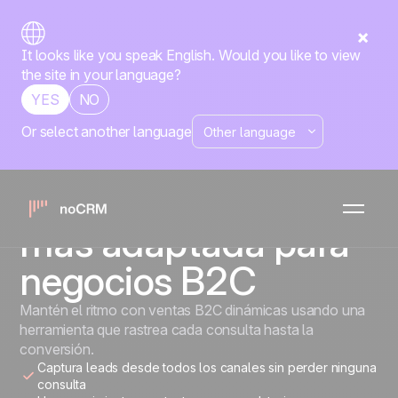
It looks like you speak English. Would you like to view
the site in your language?
YES
NO
Or select another language
NEGOCIOS B2C
La herramienta de
gestión de ventas
más adaptada para
negocios B2C
Mantén el ritmo con ventas B2C dinámicas usando una
herramienta que rastrea cada consulta hasta la
conversión.
Captura leads desde todos los canales sin perder ninguna
consulta