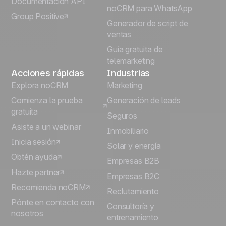
Documentación API
noCRM para WhatsApp
Group Positive
Deutsch
Generador de script de
ventas
Guía gratuita de
telemarketing
Acciones rápidas
Industrias
Explora noCRM
Marketing
Comienza la prueba
Generación de leads
gratuita
Seguros
Asiste a un webinar
Inmobiliario
Inicia sesión
Solar y energía
Obtén ayuda
Empresas B2B
Hazte partner
Empresas B2C
Recomienda noCRM
Reclutamiento
Pónte en contacto con
Consultoría y
nosotros
entrenamiento