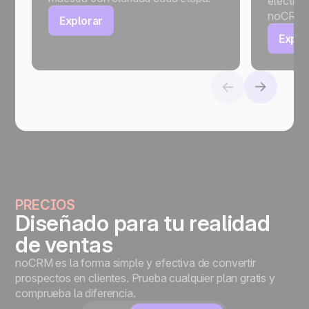
electrón
noCRM.
Explorar
Explo
PRECIOS
Diseñado para tu realidad
de ventas
noCRM es la forma simple y efectiva de convertir
prospectos en clientes. Prueba cualquier plan gratis y
comprueba la diferencia.