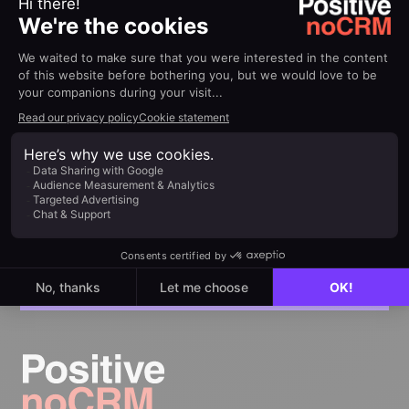
Concentrez-vous
sur la vente, pas
sur l'admin
noCRM est un outil de vente pensé pour passer
à l’action, réduire l’administratif et closer plus de
deals.
Pas de carte bancaire requise
Configurez votre pipeline en quelques minutes
Commencez à gérer vos leads instantanément
Essayer gratuitement