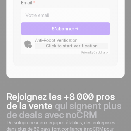
Email
*
S'abonner
Anti-Robot Verification
Click to start verification
Friendly
Captcha ⇗
Rejoignez les +8 000 pros
de la vente
qui signent plus
de deals avec noCRM
Du solopreneur aux équipes établies, des entreprises
dans plus de 80 pays font confiance à noCRM pour