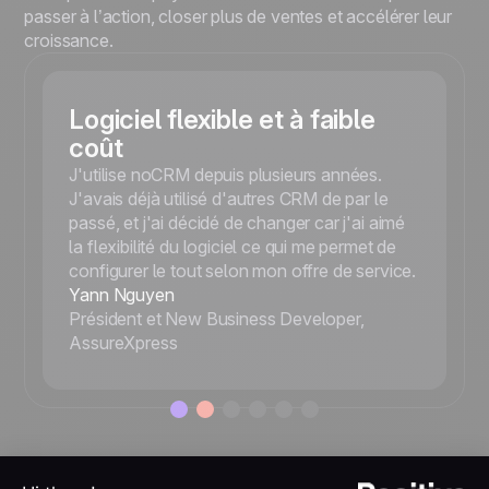
passer à l’action, closer plus de ventes et accélérer leur
croissance.
Logiciel flexible et à faible
coût
J'utilise noCRM depuis plusieurs années.
J'avais déjà utilisé d'autres CRM de par le
passé, et j'ai décidé de changer car j'ai aimé
la flexibilité du logiciel ce qui me permet de
configurer le tout selon mon offre de service.
Yann Nguyen
Président et New Business Developer,
AssureXpress