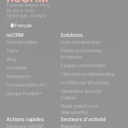
3 avenue Antoine Pinay,
ZA des 4 vents
59510 HEM - FRANCE
Français
noCRM
Solutions
English
Fonctionnalités
Auto-entrepreneurs
Tarifs
Petites et moyennes
Español
entreprises
Blog
Équipes commerciales
Português
Académie
Télévente et télémarketing
Intégrations
Italiano
noCRM pour WhatsApp
Documentation API
Générateur de script
Groupe Positive
Deutsch
d'appel
Guide gratuit sur le
télémarketing
Actions rapides
Secteurs d'activité
Découvrir noCRM
Marketing