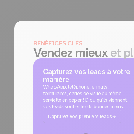
BÉNÉFICES CLÉS
Vendez mieux
et p
Capturez vos leads à votre
manière
WhatsApp, téléphone, e-mails,
formulaires, cartes de visite ou même
serviette en papier ! D’où qu’ils viennent,
vos leads sont entre de bonnes mains.
Capturez vos premiers leads