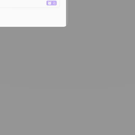
Les CRM tradition
le marketing et le 
pour suivre vos le
La clé, c'
Remplir des champ
savoir précisément
en mouvement et v
Essayer gratui