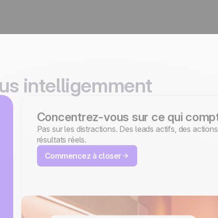
lus intelligemment
Concentrez-vous sur ce qui comp
Pas sur les distractions. Des leads actifs, des action
résultats réels.
Commencez à closer