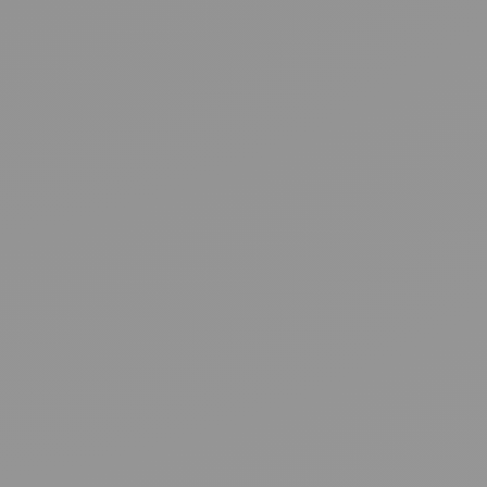
nels nécessitent une configuration complexe pour les ventes,
support. noCRM est l’allié des pros de la vente : un outil taillé
ads, relancer au bon moment et closer plus de deals.
est la prochaine étape
s ne fait pas avancer vos ventes. Ce qui compte, c’est de
 quoi faire, à chaque étape. noCRM maintient votre pipeline
ous indique toujours la prochaine étape à suivre.
tement