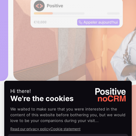
Closez. Gagnez.
Recommencez.
Analysez, optimisez et multipliez vos
ventes sans subir la lourdeur des CRM
traditionnels.