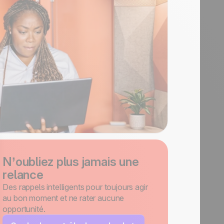
N’oubliez plus jamais une
relance
Des rappels intelligents pour toujours agir
au bon moment et ne rater aucune
opportunité.