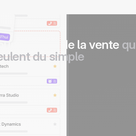
our les pros de la vente
qu
eulent du simple
Libérez-v