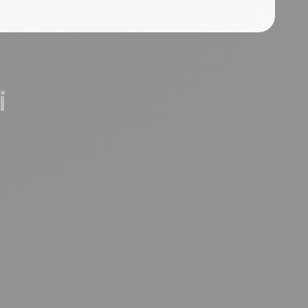
i
ous du piège des CRM !