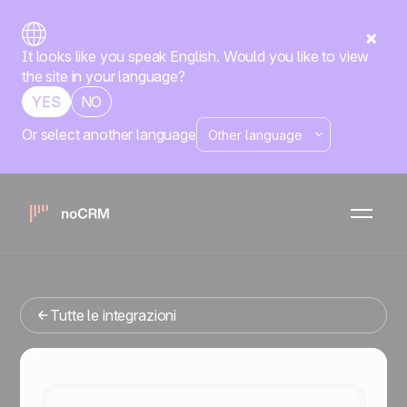
It looks like you speak English. Would you like to view
the site in your language?
YES
NO
Or select another language
No-code
JotForm
noCRM
x
Stai cercando uno strumenti di gestione delle vendite che
si integri con JotForm? Sei nel posto giusto.
Tutte le integrazioni