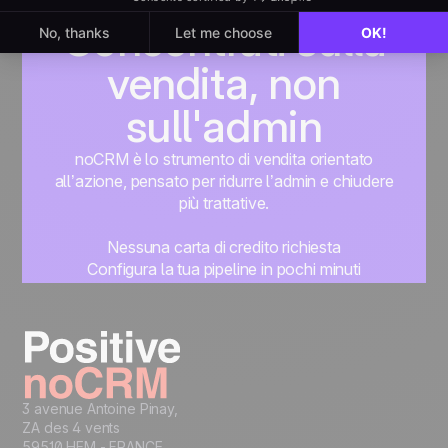
Concentrati sulla
vendita, non
sull'admin
noCRM è lo strumento di vendita orientato
all’azione, pensato per ridurre l’admin e chiudere
più trattative.
Nessuna carta di credito richiesta
Configura la tua pipeline in pochi minuti
Inizia subito a gestire i lead
Prova gratis
3 avenue Antoine Pinay,
ZA des 4 vents
59510 HEM - FRANCE