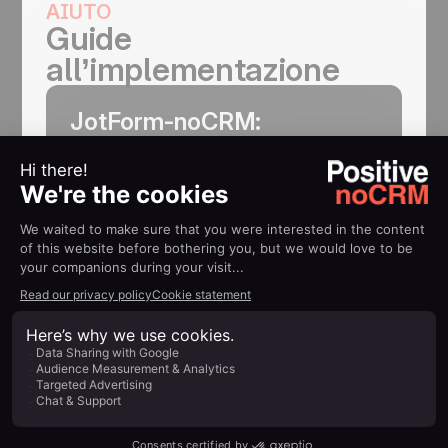
AIUTO
Guide
all’implementazione
JotForm-noCRM:
Trasforma le Iscrizioni
JotForm in Prospect
Creare nuove righe nella lista prospect
della tua scelta usando JotForm
Scopri di più