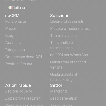
Italiano
noCRM
Soluzioni
English
Funzionalità
Liberi-professionisti
Prezzi
Piccole e medie imprese
Français
Blog
Team di vendita
Español
Academy
Televendite e
telemarketing
Integrazioni
Português
noCRM per WhatsApp
Documentazione API
Generatore di script di
Positive Group
Deutsch
vendita
Guida gratuita al
telemarketing
Azioni rapide
Settori
Esplora noCRM
Marketing
Inizia prova gratuita
Lead generation
Partecipa a un webinar
Assicurazioni