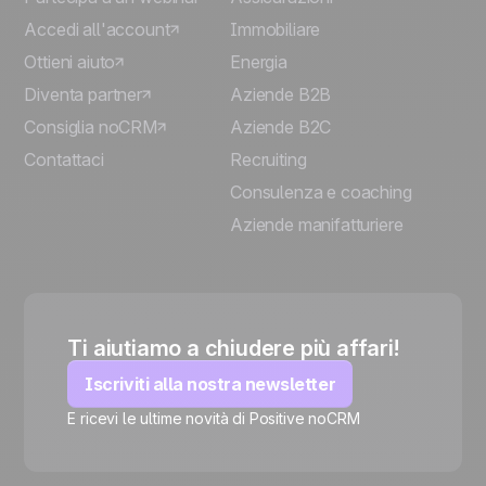
Accedi all'account
Immobiliare
Ottieni aiuto
Energia
Diventa partner
Aziende B2B
Consiglia noCRM
Aziende B2C
Contattaci
Recruiting
Consulenza e coaching
Aziende manifatturiere
Ti aiutiamo a chiudere più affari!
Iscriviti alla nostra newsletter
E ricevi le ultime novità di Positive noCRM
🍪