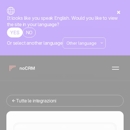
It looks like you speak English. Would you like to view
the site in your language?
YES
NO
Or select another language
Nativa
Voxloud
noCRM
x
Stai cercando uno strumenti di gestione delle vendite che
si integri con Voxloud? Sei nel posto giusto.
Tutte le integrazioni