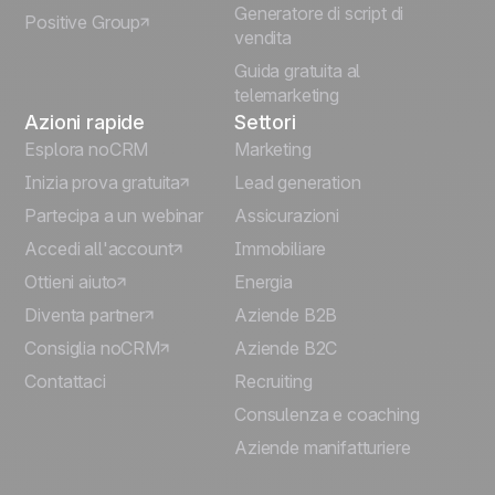
Generatore di script di
Positive Group
Deutsch
vendita
Guida gratuita al
telemarketing
Azioni rapide
Settori
Esplora noCRM
Marketing
Inizia prova gratuita
Lead generation
Partecipa a un webinar
Assicurazioni
Accedi all'account
Immobiliare
Ottieni aiuto
Energia
Diventa partner
Aziende B2B
Consiglia noCRM
Aziende B2C
Contattaci
Recruiting
Consulenza e coaching
Aziende manifatturiere