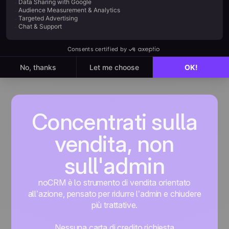
Scopri di più
Concentrati sulla
vendita, non
sull'admin
noCRM è lo strumento di vendita orientato
all’azione, pensato per ridurre l’admin e chiudere
più trattative.
Nessuna carta di credito richiesta