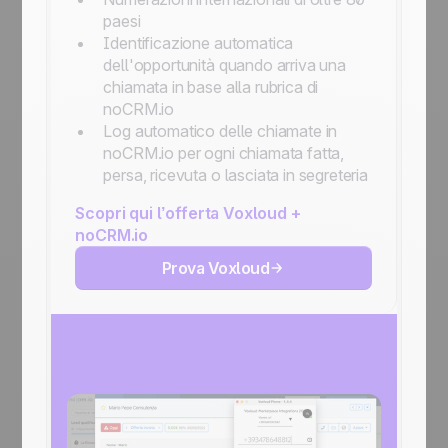
paesi
Identificazione automatica
dell'opportunità quando arriva una
chiamata in base alla rubrica di
noCRM.io
Log automatico delle chiamate in
noCRM.io per ogni chiamata fatta,
persa, ricevuta o lasciata in segreteria
Scopri qui l’offerta Voxloud +
noCRM.io
Prova Voxloud