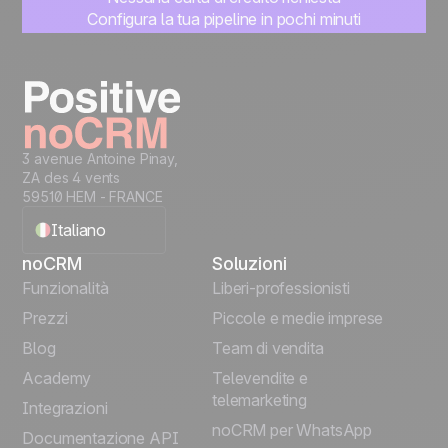
Configura la tua pipeline in pochi minuti
Inizia subito a gestire i lead
Prova gratis
3 avenue Antoine Pinay,
ZA des 4 vents
59510 HEM - FRANCE
Italiano
noCRM
Soluzioni
English
Funzionalità
Liberi-professionisti
Prezzi
Piccole e medie imprese
Français
Blog
Team di vendita
Español
Academy
Televendite e
telemarketing
Integrazioni
Português
noCRM per WhatsApp
Documentazione API