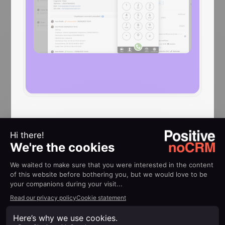
AIUTO
Guide
all’implementazione
Voxloud
Integrare Voxloud con noCRM.io