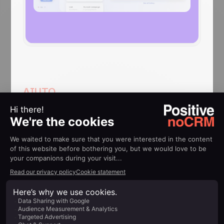
AIUTO
Guide
all’implementazione
Waalaxy
Integrare Waalaxy con noCRM.io
Scopri di più