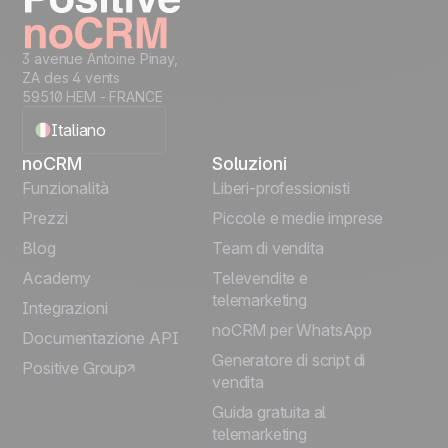
3 avenue Antoine Pinay,
ZA des 4 vents
59510 HEM - FRANCE
Italiano
noCRM
Soluzioni
English
Funzionalità
Liberi-professionisti
Prezzi
Piccole e medie imprese
Français
Blog
Team di vendita
Español
Academy
Televendite e
telemarketing
Integrazioni
Português
noCRM per WhatsApp
Documentazione API
Generatore di script di
Positive Group
Deutsch
vendita
Guida gratuita al
telemarketing