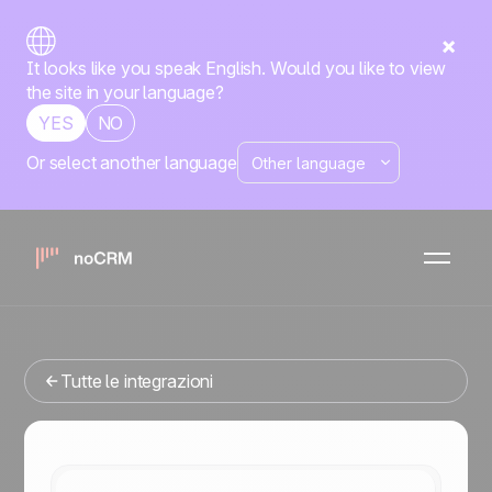
It looks like you speak English. Would you like to view
the site in your language?
YES
NO
Or select another language
Nativa
Waalaxy
noCRM
x
Stai cercando uno strumenti di gestione delle vendite che
si integri con Waalaxy? Sei nel posto giusto.
Tutte le integrazioni