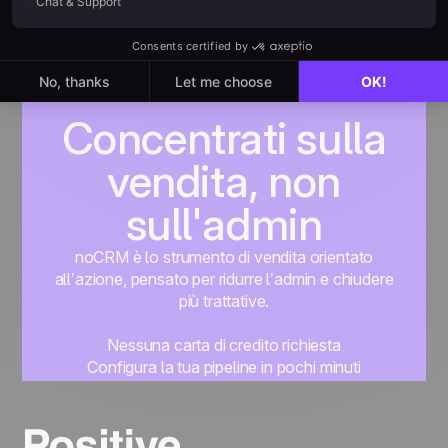
Concentrati sulla
vendita, non
sull'admin
noCRM è lo strumento di vendita orientato
all’azione, pensato per ridurre l’admin e chiudere
più trattative.
Nessuna carta di credito richiesta
Configura la tua pipeline in pochi minuti
Inizia subito a gestire i lead
Prova gratis