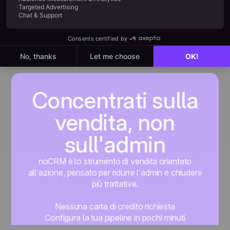
Concentrati sulla
vendita, non
sull'admin
noCRM è lo strumento di vendita orientato
all’azione, pensato per ridurre l’admin e chiudere
più trattative.
Nessuna carta di credito richiesta
Configura la tua pipeline in pochi minuti
Inizia subito a gestire i lead