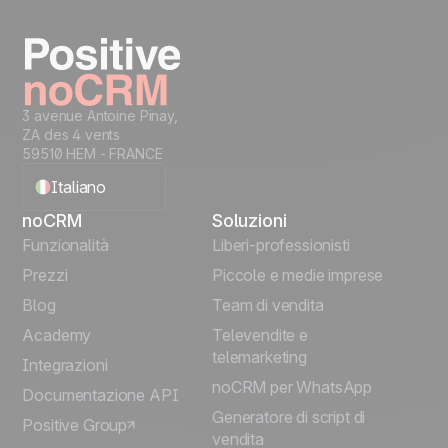
Prova gratis
3 avenue Antoine Pinay,
ZA des 4 vents
59510 HEM - FRANCE
Italiano
noCRM
Soluzioni
English
Funzionalità
Liberi-professionisti
Prezzi
Piccole e medie imprese
Français
Blog
Team di vendita
Español
Academy
Televendite e
telemarketing
Integrazioni
Português
noCRM per WhatsApp
Documentazione API
Generatore di script di
Positive Group
Deutsch
vendita