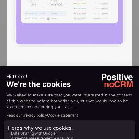
AIUTO
Guide
all’implementazione
Ringover
Tutorial per integrare Ringover
Scopri di più