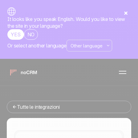
It looks like you speak English. Would you like to view
the site in your language?
YES
NO
Or select another language
Nativa
Ringover
noCRM
x
Stai cercando uno strumenti di gestione delle vendite che
si integri con Ringover? Sei nel posto giusto.
Tutte le integrazioni