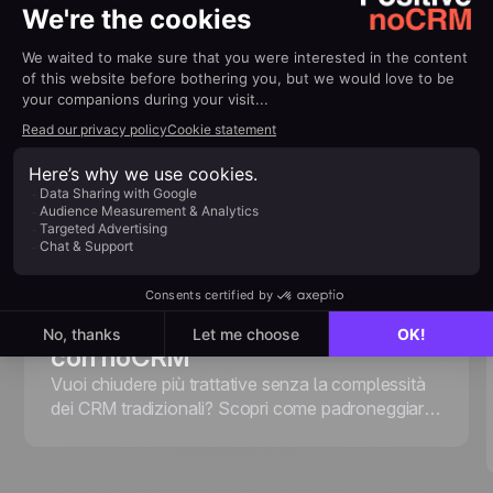
January 6, 2026
Product Demo: Iniziare Bene
con noCRM
Vuoi chiudere più trattative senza la complessità
dei CRM tradizionali? Scopri come padroneggiare
noCRM, uno strumento di gestione dei lead
orientato all'azione, progettato per aiutarti a
concentrarti su ciò che conta davvero: acquisire