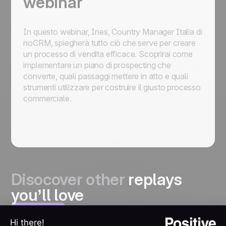
webinar
In questo webinar, Ines, Country Manager Italia di
noCRM, spiegherà tutto ciò che serve per creare
un processo di vendita efficace. Scoprirai come
implementare un piano di prospecting che
converte, quali passaggi mettere in atto e quali
strumenti utilizzare per costruire il giusto processo
commerciale.
Disocover other
replays
you’ll love
View all