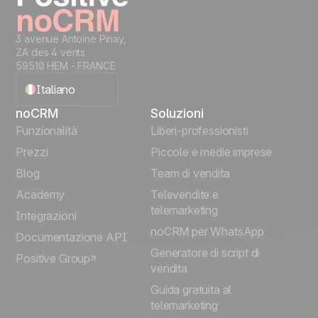
3 avenue Antoine Pinay,
ZA des 4 vents
59510 HEM - FRANCE
Italiano
noCRM
Soluzioni
English
Funzionalità
Liberi-professionisti
Prezzi
Piccole e medie imprese
Français
Blog
Team di vendita
Español
Academy
Televendite e
telemarketing
Integrazioni
Português
noCRM per WhatsApp
Documentazione API
Generatore di script di
Positive Group
Deutsch
vendita
Guida gratuita al
telemarketing