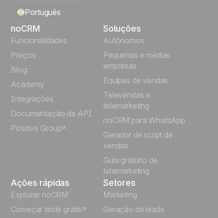
Português
noCRM
Soluções
English
Funcionalidades
Autônomos
Preços
Pequenas e médias
Français
empresas
Blog
Equipes de vendas
Español
Academy
Televendas e
Integrações
telemarketing
Italiano
Documentação da API
noCRM para WhatsApp
Positive Group
Deutsch
Gerador de script de
vendas
Guia gratuito de
telemarketing
Ações rápidas
Setores
Explorar noCRM
Marketing
Começar teste grátis
Geração de leads