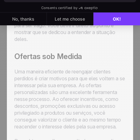
específicas ou os motivos pelos quais decidiram ir
embora. A chave para o sucesso nessa
abordagem é a precisão. Este não é o momento
para ser vago. Você deve ir direto ao ponto e
mostrar que se dedicou a entender a situação
deles.
Ofertas sob Medida
Uma maneira eficiente de reengajar clientes
perdidos é criar motivos para que eles voltem a se
interessar pela sua empresa. As ofertas
personalizadas são uma excelente ferramenta
nesse processo. Ao oferecer incentivos, como
descontos, promoções exclusivas ou acesso
privilegiado a produtos ou serviços, você
consegue valorizar o cliente e ao mesmo tempo
reacender o interesse deles pela sua empresa.