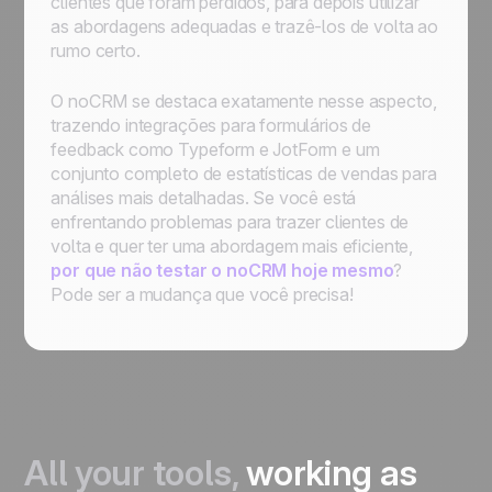
clientes que foram perdidos, para depois utilizar
as abordagens adequadas e trazê-los de volta ao
rumo certo.
O noCRM se destaca exatamente nesse aspecto,
trazendo integrações para formulários de
feedback como Typeform e JotForm e um
conjunto completo de estatísticas de vendas para
análises mais detalhadas. Se você está
enfrentando problemas para trazer clientes de
volta e quer ter uma abordagem mais eficiente,
por que não testar o noCRM hoje mesmo
?
Pode ser a mudança que você precisa!
All your tools,
working as