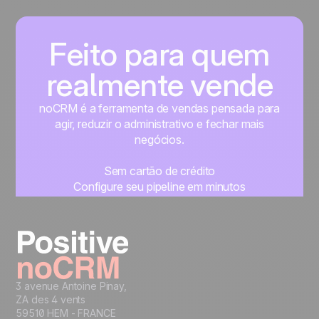
Feito para quem
realmente vende
noCRM é a ferramenta de vendas pensada para
agir, reduzir o administrativo e fechar mais
negócios.
Sem cartão de crédito
Configure seu pipeline em minutos
Comece a gerenciar seus leads imediatamente
Teste grátis
3 avenue Antoine Pinay,
ZA des 4 vents
59510 HEM - FRANCE