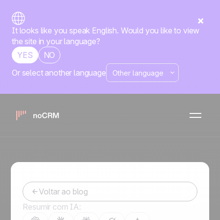
It looks like you speak English. Would you like to view
the site in your language?
YES
NO
Or select another language
Fechamento de Negócios
Estratégias para Trazer
Clientes Perdidos de Volta
Mariana
-
August 6, 2024
Voltar ao blog
Resumir com IA: