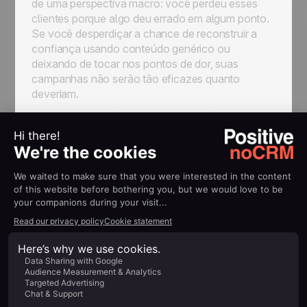
de uma perspectiva macro: você perdeu esses
clientes porque algo deu errado em algum ponto.
Se você desperdiçar a chance de reconstruir a
confiança usando conteúdo genérico ou
deixando de tocar nos pontos de dor, suas
campanhas não serão tão eficazes quanto
deveriam.
A essa altura, você já deve ter vários segmentos
de clientes perdidos identificados e organizados.
Agora é hora de começar a entrar em contato
com eles. Existem algumas estratégias que
podem ser aplicadas aqui, seja individualmente ou
como parte de um esforço mais amplo e
integrado:
Comunicação Personalizada
Envie mensagens personalizadas aos seus
clientes perdidos, abordando suas preocupações