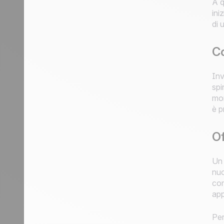
A q
ini
di 
Co
Inv
spi
mom
è p
Of
Un 
nuo
com
app
Per