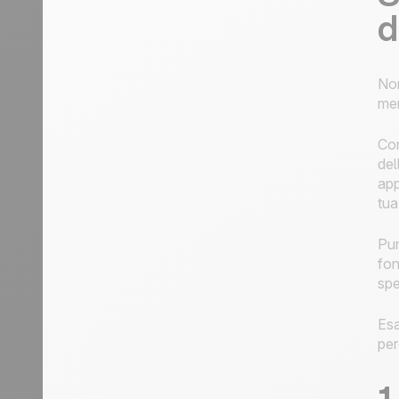
d
Non
mer
Com
del
app
tua
Pur
fon
spe
Esa
per