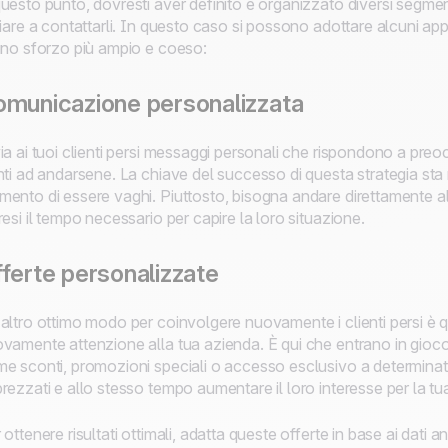
uesto punto, dovresti aver definito e organizzato diversi segmenti
ziare a contattarli. In questo caso si possono adottare alcuni ap
uno sforzo più ampio e coeso:
municazione personalizzata
ia ai tuoi clienti persi messaggi personali che rispondono a preo
nti ad andarsene. La chiave del successo di questa strategia sta ne
ento di essere vaghi. Piuttosto, bisogna andare direttamente al 
resi il tempo necessario per capire la loro situazione.
ferte personalizzate
altro ottimo modo per coinvolgere nuovamente i clienti persi è q
vamente attenzione alla tua azienda. È qui che entrano in gioco
e sconti, promozioni speciali o accesso esclusivo a determinati pr
rezzati e allo stesso tempo aumentare il loro interesse per la t
 ottenere risultati ottimali, adatta queste offerte in base ai dat