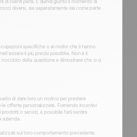
 di clienti persi. È quindi giunto il momento di
procci diversi, sia separatamente sia come parte
ccupazioni specifiche o ai motivi che li hanno
ll'essere il più precisi possibile. Non è il
nocciolo della questione e dimostrare che ci si
uello di dare loro un motivo per prestare
 le offerte personalizzate. Fornendo incentivi
odotti o servizi, è possibile farli sentire
ua azienda.
i analizzati sul loro comportamento precedente.