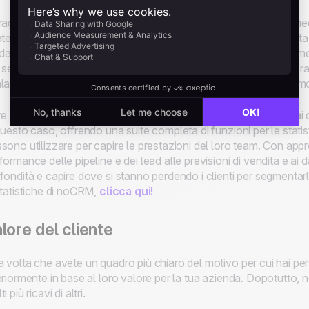
ragioni alla base della rinuncia dei clienti non sono sempre imme
ategie che si possono adottare. L'analisi dei feedback è la scelta 
idabile del cliente stesso.
noCRM offre integrazioni
con strume
 semplificare il processo di raccolta dei feedback, aiutandoti a r
la senza impantanarti in una dozzina di strumenti, sondaggi e mo
re al feedback, è sempre bene dare un'occhiata più da vicino ai 
questo caso, offrendo una suite completa di funzioni per le statist
sono utilizzare per capire le prestazioni del loro team. Con appro
formance delle pipeline e dei lead alle previsioni di vendita e ai d
fondità e capire dove si stanno perdendo i clienti per segmentarl
statistiche di noCRM,
clicca qui!
lore del cliente
 volta che avete un quadro più chiaro del motivo per cui hai pers
eriormente in base al loro valore per la tua azienda. Dopotutto, n
i più ricavi di altri.