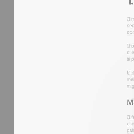
1
Il 
sen
com
Il 
cli
si 
L'i
mem
mig
Mo
Il 
cli
psi