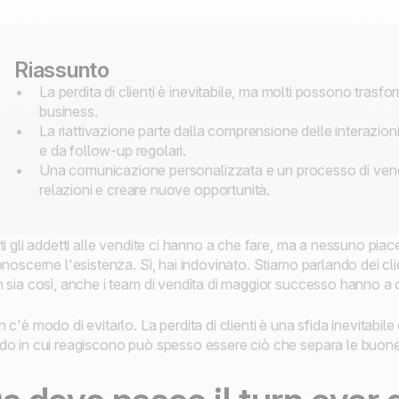
Riassunto
La perdita di clienti è inevitabile, ma molti possono trasf
business.
La riattivazione parte dalla comprensione delle interazion
e da follow-up regolari.
Una comunicazione personalizzata e un processo di vendit
relazioni e creare nuove opportunità.
ti gli addetti alle vendite ci hanno a che fare, ma a nessuno p
onoscerne l'esistenza. Sì, hai indovinato. Stiamo parlando dei cli
 sia così, anche i team di vendita di maggior successo hanno a ch
 c'è modo di evitarlo. La perdita di clienti è una sfida inevitabile
o in cui reagiscono può spesso essere ciò che separa le buone 