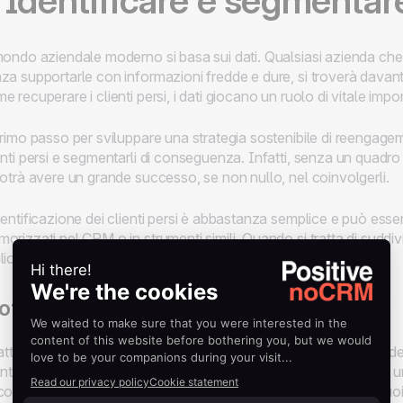
. Identificare e segmentare 
mondo aziendale moderno si basa sui dati. Qualsiasi azienda che 
za supportarle con informazioni fredde e dure, si troverà davanti
e recuperare i clienti persi, i dati giocano un ruolo di vitale impor
primo passo per sviluppare una strategia sostenibile di reengageme
enti persi e segmentarli di conseguenza. Infatti, senza un quadro 
potrà avere un grande successo, se non nullo, nel coinvolgerli.
dentificazione dei clienti persi è abbastanza semplice e può esser
orizzati nel CRM o in strumenti simili. Quando si tratta di suddivi
liore consiste nell'utilizzare alcuni criteri diversi.
tivi del Churn o Turnover
fattore di differenziazione di gran lunga più importante da consi
ente che abbandona la tua azienda per andare direttamente da un
cologici, da un cliente che ha deciso di non aver bisogno dei tuo