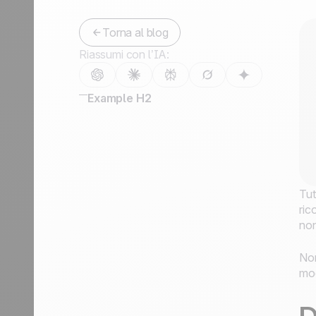
Contattaci
Diventa partner
Torna al blog
Riassumi con l’IA:
Example H2
Tut
ric
non
Non
mod