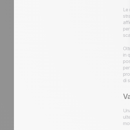
Le 
str
aff
per
sca
Olt
in 
pos
per
pro
di 
Va
Una
ult
molt