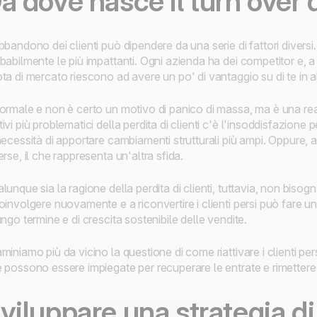
a dove nasce il turn over d
bbandono dei clienti può dipendere da una serie di fattori divers
babilmente le più impattanti. Ogni azienda ha dei competitor e, a
ta di mercato riescono ad avere un po' di vantaggio su di te in 
ormale e non è certo un motivo di panico di massa, ma è una rea
ivi più problematici della perdita di clienti c'è l'insoddisfazione p
necessità di apportare cambiamenti strutturali più ampi. Oppure, a 
erse, il che rappresenta un'altra sfida.
lunque sia la ragione della perdita di clienti, tuttavia, non bisog
oinvolgere nuovamente e a riconvertire i clienti persi può fare un
ungo termine e di crescita sostenibile delle vendite.
miniamo più da vicino la questione di come riattivare i clienti pe
 possono essere impiegate per recuperare le entrate e rimettere i
viluppare una strategia 