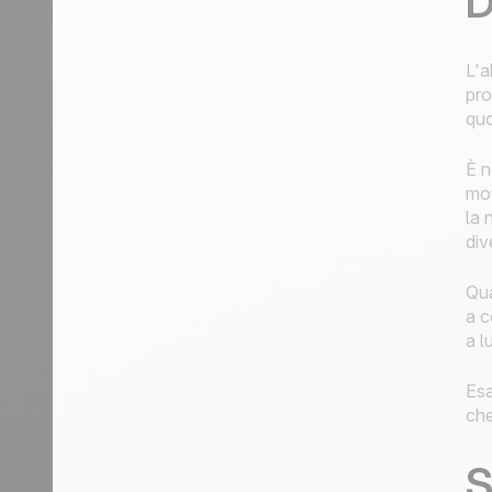
D
L'a
pro
quo
È n
mot
la 
div
Qua
a c
a l
Esa
che
S