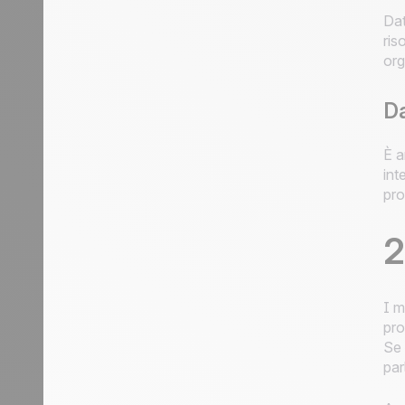
Dat
ris
org
Da
È a
int
pro
2
I m
pro
Se 
par