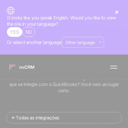
It looks like you speak English. Would you like to view
the site in your language?
YES
NO
Or select another language
Nativa
QuickBooks
x
noCRM
Está procurando uma ferramenta de gestao de vendas
que se integre com o QuickBooks? Você veio ao lugar
certo.
Todas as integrações