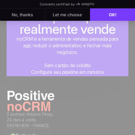
Feito para quem
realmente vende
noCRM é a ferramenta de vendas pensada para
agir, reduzir o administrativo e fechar mais
negócios.
Sem cartão de crédito
Configure seu pipeline em minutos
Comece a gerenciar seus leads imediatamente
Teste grátis
3 avenue Antoine Pinay,
ZA des 4 vents
59510 HEM - FRANCE