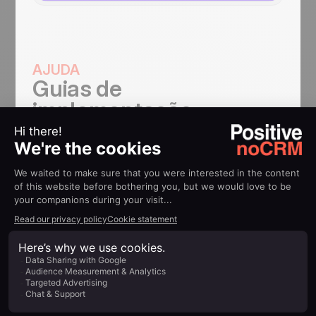
AJUDA
Guias de
implementação
QuickBooks
Como integrar o noCRM ao QuickBooks
Saiba mais