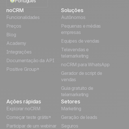
Português
noCRM
Soluções
English
Funcionalidades
Autônomos
Preços
Pequenas e médias
Français
empresas
Blog
Equipes de vendas
Español
Academy
Televendas e
Integrações
telemarketing
Italiano
Documentação da API
noCRM para WhatsApp
Positive Group
Deutsch
Gerador de script de
vendas
Guia gratuito de
telemarketing
Ações rápidas
Setores
Explorar noCRM
Marketing
Começar teste grátis
Geração de leads
Participar de um webinar
Seguros