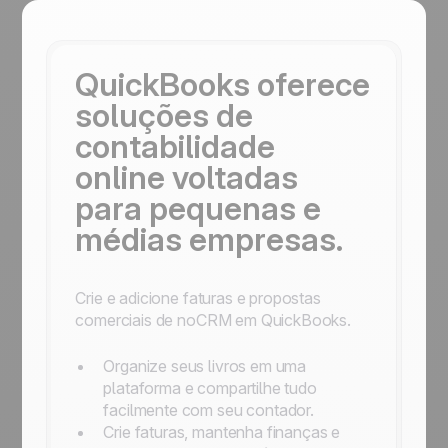
QuickBooks oferece
soluções de
contabilidade
online voltadas
para pequenas e
médias empresas.
Crie e adicione faturas e propostas
comerciais de noCRM em QuickBooks.
Organize seus livros em uma
plataforma e compartilhe tudo
facilmente com seu contador.
Crie faturas, mantenha finanças e