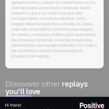
apresenta passo a passo os fundamentos do no-
code aplicados ao processo comercial. Serão
cobertos o que é no-code e por que está
revolucionando a forma de trabalhar, como
integrar diferentes aplicativos através do Zapier,
quais são os benefícios concretos para equipes
de vendas, e exemplos práticos para automatizar
seu processo comercial. A sessão foi pensada
para iniciantes que desejam entender o no-code e
dar os primeiros passos na automação de
processos de negócio.
Disocover other
replays
you’ll love
View all