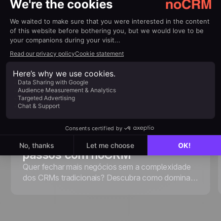
July 8, 2022
Product Demo: Primeiros
passos com noCRM
Quer fechar mais negócios sem a complexidade
dos CRMs tradicionais? Descubra como dominar
o noCRM, uma ferramenta de gestão de leads
orientada à ação, criada para ajudar você a focar
no que realmente importa: captar leads, fazer