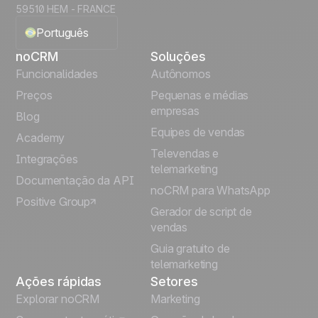
59510 HEM - FRANCE
Português
noCRM
Soluções
English
Funcionalidades
Autônomos
Preços
Pequenas e médias
Français
empresas
Blog
Equipes de vendas
Español
Academy
Televendas e
Integrações
telemarketing
Italiano
Documentação da API
noCRM para WhatsApp
Positive Group
Deutsch
Gerador de script de
vendas
Guia gratuito de
telemarketing
Ações rápidas
Setores
Explorar noCRM
Marketing