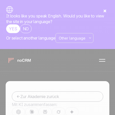
It looks like you speak English. Would you like to view
the site in your language?
YES
NO
Or select another language
noCRM's no-
code toolbox
Erfolgreicher verkaufen
Zur Akademie zurück
Mit KI zusammenfassen: