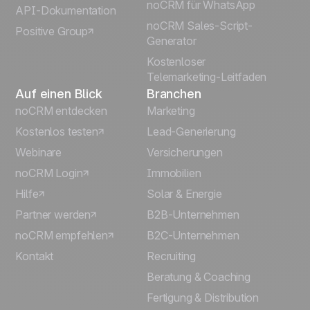
Português
noCRM für WhatsApp
API-Dokumentation
noCRM Sales-Script-
Positive Group
Italiano
Generator
Kostenloser
Telemarketing-Leitfaden
Auf einen Blick
Branchen
noCRM entdecken
Marketing
Kostenlos testen
Lead-Generierung
Webinare
Versicherungen
noCRM Login
Immobilien
Hilfe
Solar & Energie
Partner werden
B2B-Unternehmen
noCRM empfehlen
B2C-Unternehmen
Kontakt
Recruiting
Beratung & Coaching
Fertigung & Distribution