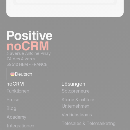
3 avenue Antoine Pinay,
ZA des 4 vents
59510 HEM - FRANCE
Deutsch
noCRM
Lösungen
English
Funktionen
Solopreneure
Preise
Kleine & mittlere
Français
Unternehmen
Blog
Vertriebsteams
Español
Academy
Telesales & Telemarketing
Integrationen