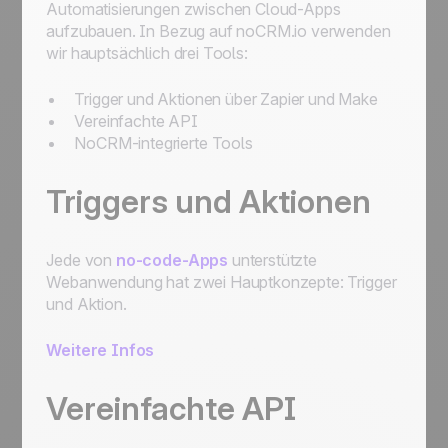
noCRM mit anderen Apps verbinden
Automatisierungen zwischen Cloud-Apps
Automatisierungsmaschine mit Zapier erstellt
aufzubauen. In Bezug auf noCRM.io verwenden
Einem Lead zuweisen, eine E-Mail senden,
wir hauptsächlich drei Tools:
ihn zum nächsten Schritt bewegen und dann
für Nachverfolgungen auf StandBy setzen."
Trigger und Aktionen über Zapier und Make
Zuweisung eines eingehenden Leads, der
Vereinfachte API
eine bestimmte Bedingung erfüllt, an einen
NoCRM-integrierte Tools
Vertriebsmitarbeiter
Zuweisung eines eingehenden Leads an
einen Vertriebsmitarbeiter Ihrer Wahl
Triggers und Aktionen
Erste Schritte zur Automatisierung:
Automatisierung von Arbeitsabläufen für
optimierte Prozesse
Jede von
no-code-Apps
unterstützte
Webanwendung hat zwei Hauptkonzepte: Trigger
und Aktion.
Weitere Infos
Vereinfachte API