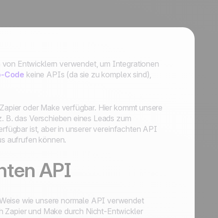
n von Entwicklern verwendet, um Integrationen
o-Code
keine APIs (da sie zu komplex sind),
n Zapier oder Make verfügbar. Hier kommt unsere
 z. B. das Verschieben eines Leads zum
erfügbar ist, aber in unserer vereinfachten API
aus aufrufen können.
hten API
e Weise wie unsere normale API verwendet
h Zapier und Make durch Nicht-Entwickler