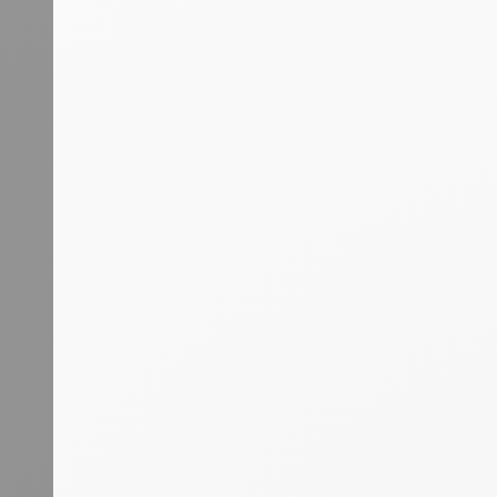
erstellt
Einem Lead zuweisen, eine E-Mail
senden, ihn zum nächsten Schritt
bewegen und dann für
Nachverfolgungen auf StandBy
setzen."
Zuweisung eines eingehenden Leads,
der eine bestimmte Bedingung erfüllt,
an einen Vertriebsmitarbeiter
Zuweisung eines eingehenden Leads
an einen Vertriebsmitarbeiter Ihrer
Wahl
Erste Schritte zur Automatisierung:
Automatisierung von Arbeitsabläufen
für optimierte Prozesse