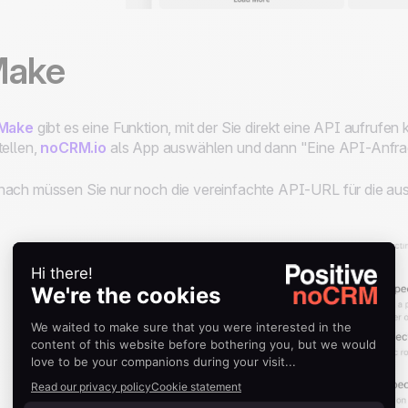
ake
Make
gibt es eine Funktion, mit der Sie direkt eine API aufruf
tellen,
noCRM.io
als App auswählen und dann "Eine API-Anfrag
ach müssen Sie nur noch die vereinfachte API-URL für die au