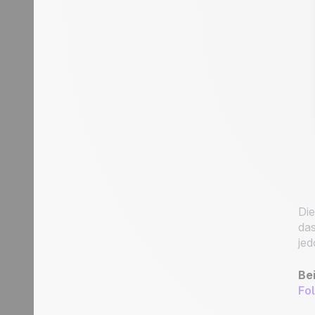
Die
das
jed
Bei
Fo