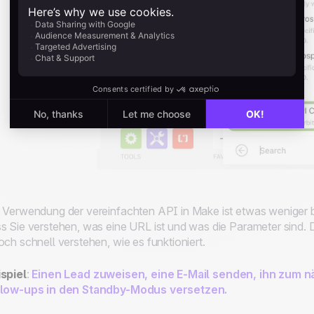
 Verwendung der vereinfachten API in Make ist etwas weniger ben
s Sie verstehen, was eine URL ist und was die Parameter sind. 
och schnell verstehen, wie es funktioniert.
spiel
:
Einen Lead zuweisen, eine E-Mail senden, ihn zum n
llow-ups in den Standby-Modus versetzen.