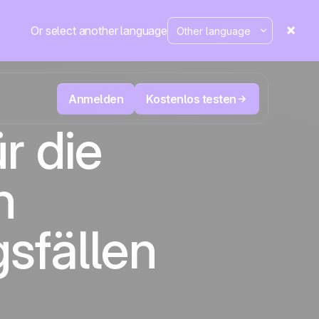
Or select another language
Anmelden
Kostenlos testen
r die
ecken
Televertrieb & Telemarketing
n
tte im
User
Verfolgen Sie jeden Anruf, priorisieren Sie
d mehr
die richtigen Leads und wissen Sie immer,
sung
Die CRM- und Marketing-
äne
Positive
was als Nächstes zu tun ist.
Automatisierungsplattform
in den
sfällen
Nachrichten