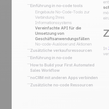
Outbound Engine
ent
Einrichten von Lead: Kontakt und
Marketing Zwecke exportieren
So funktioniert Upsells und
Einführung in no-code tools
Verwandeln Sie qualifizierte
sc
weitere Schlüsselinformationen
Aktivitätsbasierte Vertriebsstrategie
Kundenpflege
Interessenten in Leads
Eingebaute No-Code-Tools zur
möc
Status vs. Sales Schritte
Follow- up mit Gewonnenen Leads
Wie Sie Ihre Telefonakquise richtig
Verbindung Ihres
ein
Kundenakquise Methoden:
organisieren
Informationssystems
Prospecting Listen, Leads und
Vereinfachte API für die
Kundenordner
Z
Umsetzung von
Prospects vs. Leads
Geschäftsanwendungsfällen
Die Service-Philosophie: Einfachheit
No-code-Auslöser und Aktionen
und Effizienz
In
Zusätzliche verkaufsressourcen
Die noCRM Sales Academy
ver
SPIN Selling
Einführung in no-code
Sales Expert Directory
No-code apps
How to Build your First Automated
Sales Workflow
Automatisierung von Arbeitsabläufen
noCRM mit anderen Apps verbinden
und Verbesserung der Statistiken mit
Wie Sie noCRM mit Ihrem eigenen
Zusätzliche no-code Ressourcen
The Butler
Informationssystem verbinden
Verbinden Sie noCRM mit Zapier und
noCRM mit anderen Apps verbinden
Make
Wie man eine vollständige E-Mail-
Automatisierungsmaschine mit Zapier