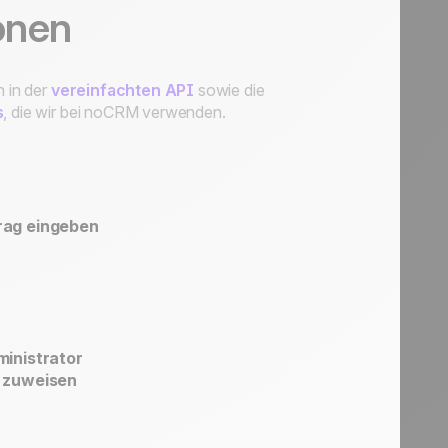
onen
n in der
vereinfachten API
sowie die
s
, die wir bei noCRM verwenden.
rag eingeben
ministrator
m zuweisen