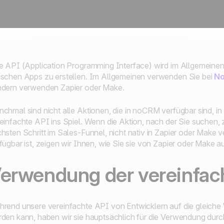
e API (Application Programming Interface) wird im Allgemeine
schen Apps zu erstellen. Im Allgemeinen verwenden Sie bei
N
dern verwenden Zapier oder Make.
chmal sind nicht alle Aktionen, die in noCRM verfügbar sind, i
einfachte API ins Spiel. Wenn die Aktion, nach der Sie suchen,
hsten Schritt im Sales-Funnel, nicht nativ in Zapier oder Make v
fügbar ist, zeigen wir Ihnen, wie Sie sie von Zapier oder Make 
erwendung der vereinfac
rend unsere vereinfachte API von Entwicklern auf die gleich
den kann, haben wir sie hauptsächlich für die Verwendung durc