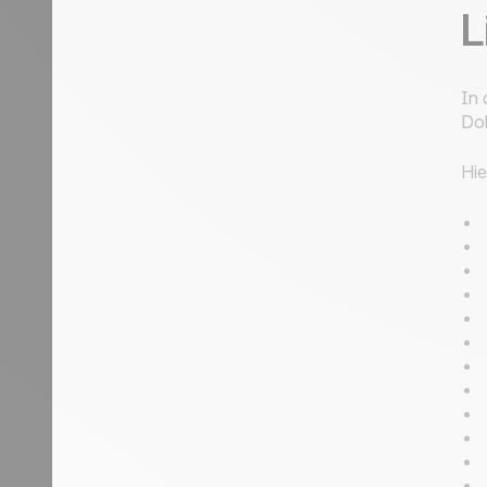
L
In 
Dok
Hie