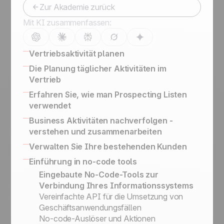
Zur Akademie zurück
Mit KI zusammenfassen:
Vertriebsaktivität planen
Vertriebsorganisation: Leads, potenzielle
Die Planung täglicher Aktivitäten im
Interessenten und Kunden
Vertrieb
Lead Management Software: Der
16 CRM Features
Erfahren Sie, wie man Prospecting Listen
vollständige Leitfaden
Kontakte auf LinkedIn, LinkedIn für
verwendet
Die richtige Vertriebsstrategie entwickeln, um
Unternehmen, Werbung
Leitfaden für die Erstellung eines
Business Aktivitäten nachverfolgen -
Ihre Deals erfolgreich abzuschließen
Behalten Sie den Verlauf Ihrer
erfolgreichen Verkaufsskripts zur
verstehen und zusammenarbeiten
Die Wichtigkeit der Lead Kategorisierung
Kundenaustausche & BCC Email
Kaltakquise
Einrichten von Lead: Kontakt und weitere
Activity Based Selling
Verwalten Sie Ihre bestehenden Kunden
Konversationen
Visitenkartenscanner-App
Schlüsselinformationen
Ihre Daten für Reporting und Marketing
So funktioniert Upsells und Kundenpflege
Einführung in no-code tools
Outbound Engine
Status vs. Sales Schritte
Zwecke exportieren
Follow- up mit Gewonnenen Leads
Verwandeln Sie qualifizierte Interessenten in
Eingebaute No-Code-Tools zur
Kundenakquise Methoden: Prospecting
Aktivitätsbasierte Vertriebsstrategie
Leads
Verbindung Ihres Informationssystems
Listen, Leads und Kundenordner
Wie Sie Ihre Telefonakquise richtig
Vereinfachte API für die Umsetzung von
Prospects vs. Leads
organisieren
Geschäftsanwendungsfällen
Die Service-Philosophie: Einfachheit und
No-code-Auslöser und Aktionen
Effizienz