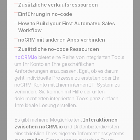
Zusätzliche verkaufsressourcen
Die noCRM Sales Academy
SPIN Selling
Einführung in no-code
Sales Expert Directory
No-code apps
How to Build your First Automated Sales
Workflow
Automatisierung von Arbeitsabläufen und
noCRM mit anderen Apps verbinden
Verbesserung der Statistiken mit The Butler
Wie Sie noCRM mit Ihrem eigenen
Zusätzliche no-code Ressourcen
Verbinden Sie noCRM mit Zapier und Make
Informationssystem verbinden
noCRM.io
bietet eine Reihe von integrierten Tools,
Wie man eine vollständige E-Mail-
noCRM mit anderen Apps verbinden
um Ihr Konto an Ihre geschäftlichen
Automatisierungsmaschine mit Zapier erstellt
Anforderungen anzupassen. Egal, ob es darum
Einem Lead zuweisen, eine E-Mail senden,
geht, individuelle Prozesse zu erstellen oder Ihr
ihn zum nächsten Schritt bewegen und dann
noCRM-Konto mit Ihrem internen IT-System zu
für Nachverfolgungen auf StandBy setzen."
verbinden, Sie können mit Hilfe der unten
Zuweisung eines eingehenden Leads, der
dokumentierten integrierten Tools ganz einfach
eine bestimmte Bedingung erfüllt, an einen
Ihre ideale Lösung erstellen.
Vertriebsmitarbeiter
Zuweisung eines eingehenden Leads an
Es gibt mehrere Möglichkeiten,
Interaktionen
einen Vertriebsmitarbeiter Ihrer Wahl
zwischen
noCRM.io
und
Drittanbieterdiensten
Erste Schritte zur Automatisierung:
einschließlich
Ihres eigenen Informationssystems
Automatisierung von Arbeitsabläufen für