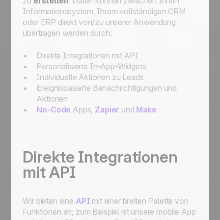
zu
erstellen
. Daten können zwischen Ihrem
optimierte Prozesse
Informationssystem, Ihrem vollständigen CRM
oder ERP direkt von/zu unserer Anwendung
übertragen werden durch:
Direkte Integrationen mit API
Personalisierte In-App-Widgets
Individuelle Aktionen zu Leads
Ereignisbasierte Benachrichtigungen und
Aktionen
No-Code
Apps,
Zapier
und
Make
Direkte Integrationen
mit API
Wir bieten eine
API
mit einer breiten Palette von
Funktionen an; zum Beispiel ist unsere mobile App