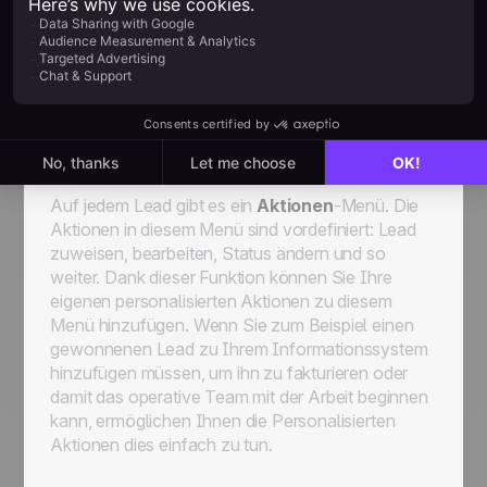
Erfahren Sie mehr
Individuelle Aktionen zu
Leads
Auf jedem Lead gibt es ein
Aktionen
-Menü. Die
Aktionen in diesem Menü sind vordefiniert: Lead
zuweisen, bearbeiten, Status ändern und so
weiter. Dank dieser Funktion können Sie Ihre
eigenen personalisierten Aktionen zu diesem
Menü hinzufügen. Wenn Sie zum Beispiel einen
gewonnenen Lead zu Ihrem Informationssystem
hinzufügen müssen, um ihn zu fakturieren oder
damit das operative Team mit der Arbeit beginnen
kann, ermöglichen Ihnen die
Personalisierten
Aktionen
dies einfach zu tun.