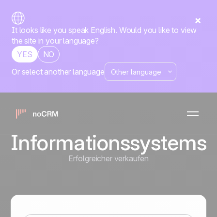
It looks like you speak English. Would you like to view
the site in your language?
YES
NO
Or select another language
Eingebaute No-
Code-Tools zur
Verbindung Ihres
Informationssystems
Erfolgreicher verkaufen