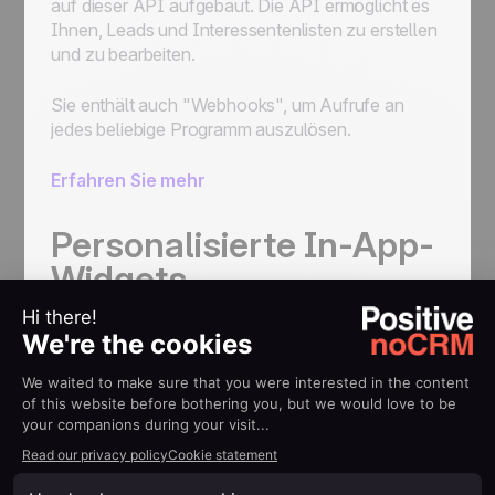
auf dieser API aufgebaut. Die API ermöglicht es
Ihnen, Leads und Interessentenlisten zu erstellen
und zu bearbeiten.
Sie enthält auch "Webhooks", um Aufrufe an
jedes beliebige Programm auszulösen.
Erfahren Sie mehr
Personalisierte In-App-
Widgets
Personalisierte Widgets ermöglichen es Ihnen,
Daten aus Ihrem Informationssystem und
anderen Quellen direkt in noCRM.io
anzuzeigen
. Es gibt zwei Arten von Widgets:
eines für das Dashboard und ein noch
leistungsstärkeres innerhalb der Detailseite eines
Leads.