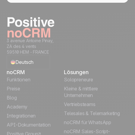
3 avenue Antoine Pinay,
ZA des 4 vents
59510 HEM - FRANCE
Deutsch
noCRM
Lösungen
English
Funktionen
Solopreneure
Preise
Kleine & mittlere
Français
Unternehmen
Blog
Vertriebsteams
Español
Academy
Telesales & Telemarketing
Integrationen
Português
noCRM für WhatsApp
API-Dokumentation
noCRM Sales-Script-
Positive Group
Italiano