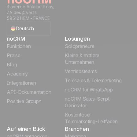
3 avenue Antoine Pinay,
ZA des 4 vents
59510 HEM - FRANCE
Deutsch
noCRM
Lösungen
English
Funktionen
Solopreneure
Preise
Kleine & mittlere
Français
Unternehmen
Blog
Vertriebsteams
Español
Academy
Telesales & Telemarketing
Integrationen
Português
noCRM für WhatsApp
API-Dokumentation
noCRM Sales-Script-
Positive Group
Italiano
Generator
Kostenloser
Telemarketing-Leitfaden
Auf einen Blick
Branchen
noCRM entdecken
Marketing