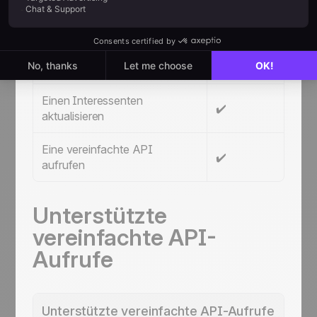
Einen neuen Interessenten
✔️ Auf Zapier als "I
hinzufügen
erstellen" verfügbar
Einen Interessenten löschen
✔️
Einen Interessenten
✔️
aktualisieren
Eine vereinfachte API
✔️
aufrufen
Unterstützte
vereinfachte API-
Aufrufe
Unterstützte vereinfachte API-Aufrufe