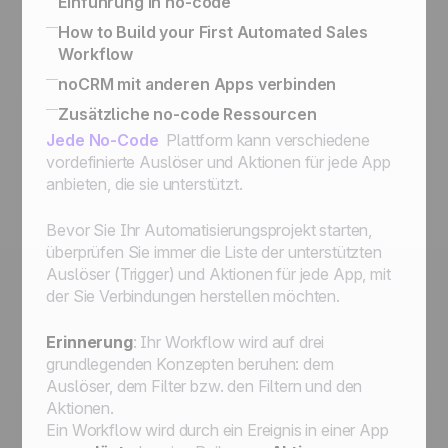
Einführung in no-code
Sales Expert Directory
No-code apps
How to Build your First Automated Sales
Workflow
Automatisierung von Arbeitsabläufen und
noCRM mit anderen Apps verbinden
Verbesserung der Statistiken mit The Butler
Wie Sie noCRM mit Ihrem eigenen
Zusätzliche no-code Ressourcen
Verbinden Sie noCRM mit Zapier und Make
Informationssystem verbinden
Jede No-Code
Plattform kann verschiedene
Wie man eine vollständige E-Mail-
noCRM mit anderen Apps verbinden
vordefinierte Auslöser und Aktionen für jede App
Automatisierungsmaschine mit Zapier erstellt
anbieten, die sie unterstützt.
Einem Lead zuweisen, eine E-Mail senden,
ihn zum nächsten Schritt bewegen und dann
Bevor Sie Ihr Automatisierungsprojekt starten,
für Nachverfolgungen auf StandBy setzen."
überprüfen Sie immer die Liste der unterstützten
Zuweisung eines eingehenden Leads, der
Auslöser (Trigger) und Aktionen für jede App, mit
eine bestimmte Bedingung erfüllt, an einen
der Sie Verbindungen herstellen möchten.
Vertriebsmitarbeiter
Zuweisung eines eingehenden Leads an
Erinnerung
: Ihr Workflow wird auf drei
einen Vertriebsmitarbeiter Ihrer Wahl
grundlegenden Konzepten beruhen: dem
Erste Schritte zur Automatisierung:
Auslöser, dem Filter bzw. den Filtern und den
Automatisierung von Arbeitsabläufen für
Aktionen.
optimierte Prozesse
Ein Workflow wird durch ein Ereignis in einer App