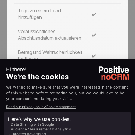
Tags zu einem Lead
✔️
hinzufügen
Voraussichtliches
✔️
Abschlussdatum aktualisieren
Betrag und Wahrscheinlichkeit
✔️
festlegen
Lead-Status aktualisieren
✔️
Kommentar zu einem Lead
✔️
erstellen
Anhang zu einem Lead
✔️
hinzufügen
Eine Aktivität protokollieren
✔️