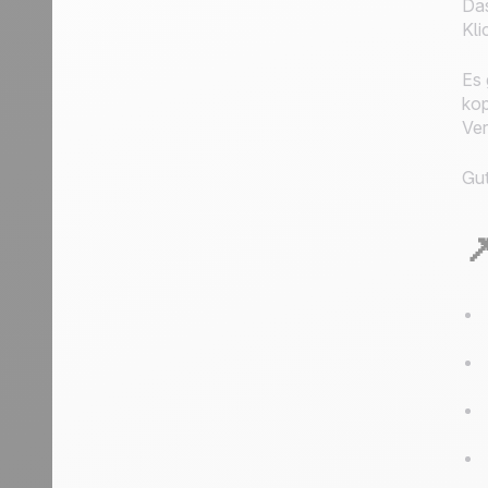
Das
Kli
Es 
kop
Ver
Gut