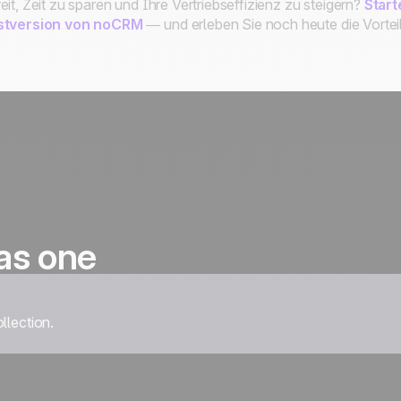
eit, Zeit zu sparen und Ihre Vertriebseffizienz zu steigern?
Start
stversion von noCRM
— und erleben Sie noch heute die Vorte
as one
llection.