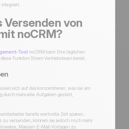
integriert.
as Versenden von
 mit noCRM?
gement-Tool
noCRM kann Ihre täglichen
e diese Funktion Ihrem Vertriebsteam bietet.
ben
üssen sich auf das konzentrieren, was sie am
ig durch manuelle Aufgaben gestört,
mitarbeiter bereits wertvolle Zeit sparen.
ads zu versenden, können sie jedoch noch mehr
pielsweise, Massen-E-Mail-Vorlagen zu