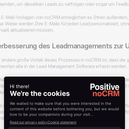
senden, um dieselben Leads zu verfolgen oder sogar um Feedba
 E-Mail-Vorlagen von noCRM ermöglichen es Ihnen außerdem, be
se Weise werden Ihre E-Mails für jeden Lead personalisiert, oh
uell aktualisieren müssen.
erbesserung des Leadmanagements zur U
 andere große Vorteil dieses Prozesses in noCRM ist, dass die 
worten alle in der Lead Management Software erfasst werden.
können Ihre Vertriebsmitarbeiterinnen und -mitarbeiter schnell
ail direkt aus noCRM heraus antworten und den Lead effizient 
kaufsschritte zu führen.
s spart den Vertriebsmitarbeitern nicht nur Zeit, da sie die Info
sen, sondern erleichtert auch den Verkaufsprozess, da sie sofor
dlung war und was als Nächstes ansteht.