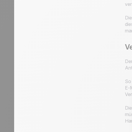
ver
Die
die
man
V
Der
Ant
So 
E-M
Ver
Die
müs
Han