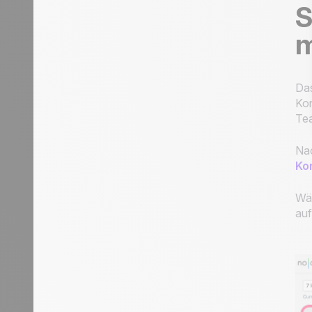
S
m
Das
Kon
Tea
Nac
Ko
Wäh
auf