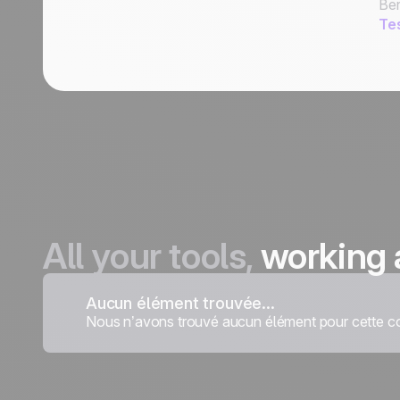
Ber
Te
All your tools,
working 
Aucun élément trouvée...
Nous n’avons trouvé aucun élément pour cette co