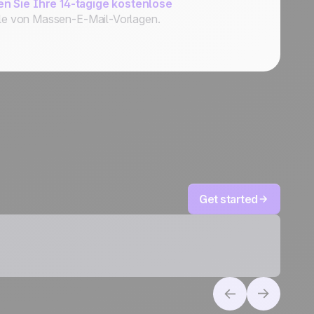
en Sie Ihre 14-tägige kostenlose
ile von Massen-E-Mail-Vorlagen.
Get started