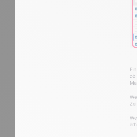
Ein
ob 
Mai
Wen
Zei
Wen
erh