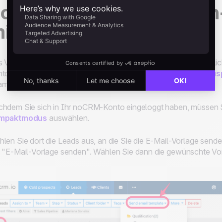
o versenden Sie Massen
it noCRM
 Versenden von Massen-E-Mail-Vorlagen mit noCRM ist wirkli
to erstellt haben,
können Sie es 14 Tage lang kostenlos au
m Edition).
hdem Sie sich in Ihr noCRM-Konto eingeloggt haben, müssen Si
mpaktmodus
auswählen.
len Sie dort die Leads aus, an die Sie die E-Mail-Vorlage sen
 "E-Mail-Vorlage senden". Wählen Sie dann die gewünschte Vo