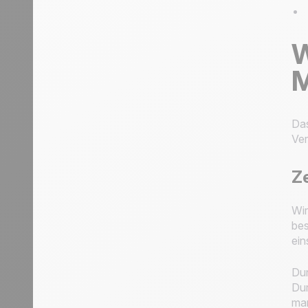
W
M
Da
Ver
Ze
Wir
bes
ein
Dur
Dur
man