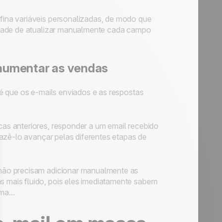
ina variáveis personalizadas, de modo que
idade de atualizar manualmente cada campo
 aumentar as vendas
é que os e-mails enviados e as respostas
s anteriores, responder a um email recebido
azê-lo avançar pelas diferentes etapas de
não precisam adicionar manualmente as
mais fluido, pois eles imediatamente sabem
ma...