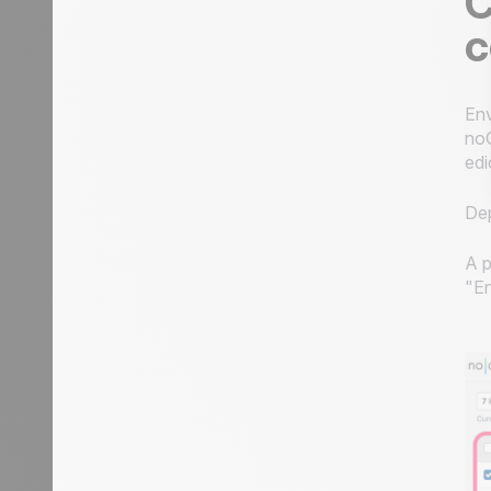
C
c
Env
no
ed
Dep
A p
"En