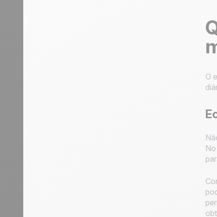
Q
m
O e
diá
Ec
Não
No 
par
Con
pod
per
obt