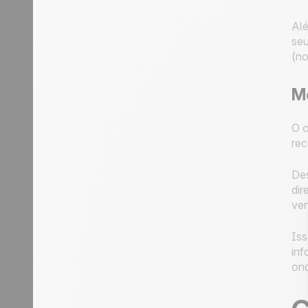
Alé
seu
(no
Me
O o
rec
Des
dir
ven
Iss
inf
ond