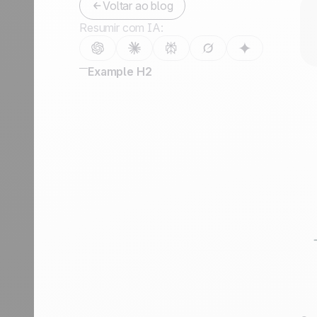
Voltar ao blog
Fale conosco
Resumir com IA:
Tornar-se parceiro
Example H2