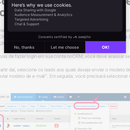
omo enviar modelos de 
om o noCRM
iar modelos de e-mail em massa com o noCRM é muito simples.
CRM,
você pode experimentá-la gratuitamente por 14 dias
(
ição Dream Team).
ois de fazer login em sua conta noCRM, você deve acessar seu
artir daí, selecione os leads aos quais deseja enviar o modelo de
viar modelo de e-mail". Em seguida, você precisará selecionar