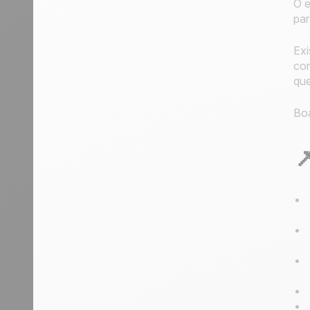
O e
par
Exi
con
que
Boa