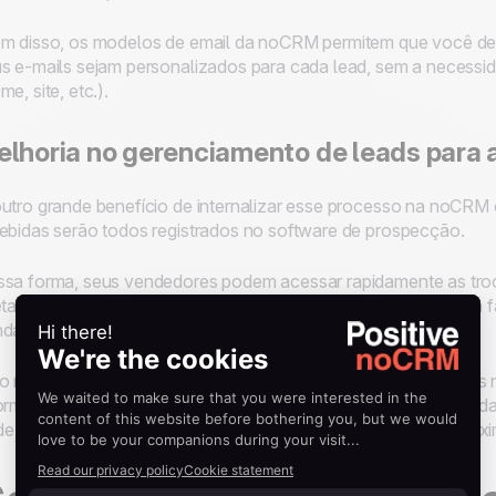
m disso, os modelos de email da noCRM permitem que você def
s e-mails sejam personalizados para cada lead, sem a necess
me, site, etc.).
lhoria no gerenciamento de leads para
utro grande benefício de internalizar esse processo na noCRM 
ebidas serão todos registrados no software de prospecção.
sa forma, seus vendedores podem acessar rapidamente as troca
etamente da noCRM e gerenciar o lead de forma eficiente para f
das.
o não apenas permite que os vendedores poupem tempo, pois 
ormações ao seu CRM, mas também torna o processo de vendas 
e o lead está, qual foi a última ação tomada e qual será a próxi