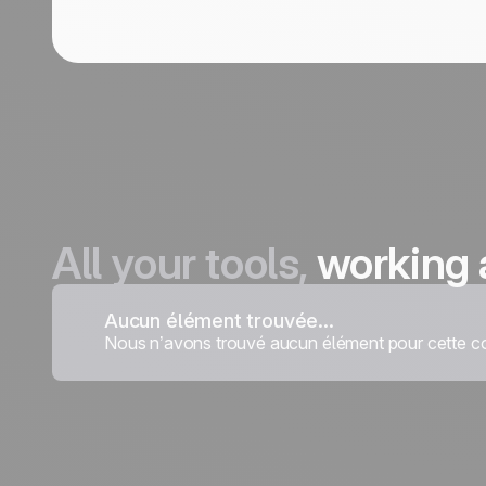
All your tools,
working 
Aucun élément trouvée...
Nous n’avons trouvé aucun élément pour cette co