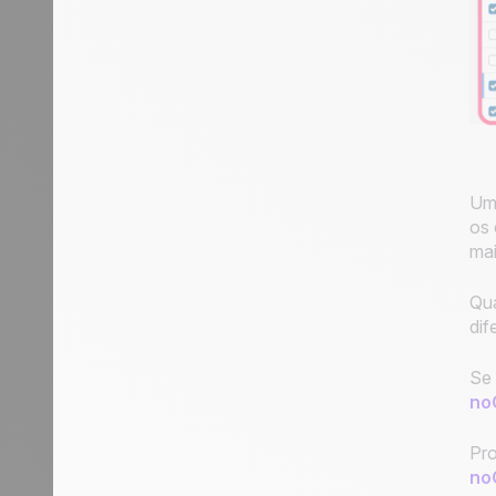
Um 
os 
mai
Qua
dif
Se 
noC
Pro
no