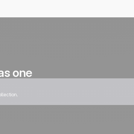
as one
llection.