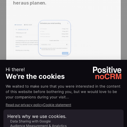
heraus planen.
Bestimmen Sie mit noCRM den
besten Zeitpunkt, um Ihre
Leads zu erreichen
Wie können Sie also mit noCRM Ihre Follow-up-
E-Mails planen, um sie zum richtigen Zeitpunkt zu
versenden?