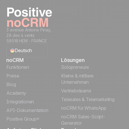
Get started
3 avenue Antoine Pinay,
ZA des 4 vents
59510 HEM - FRANCE
Deutsch
noCRM
Lösungen
English
Funktionen
Solopreneure
Preise
Kleine & mittlere
Français
Unternehmen
Blog
Vertriebsteams
Español
Academy
Telesales & Telemarketing
Integrationen
Português
noCRM für WhatsApp
API-Dokumentation
noCRM Sales-Script-
Positive Group
Italiano
Generator