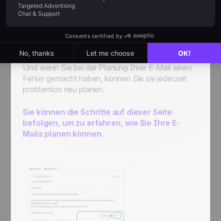
Alles, was Sie tun müssen: Sie folgen dem
gleichen Prozess als wenn Sie eine E-Mail von
noCRM aus senden würden. Aber: anstatt auf
"Senden"
zu klicken, müssen Sie auf
"Geplantes
Senden“
klicken
.
So einfach ist das!
Und wenn Sie bei der Planung Ihrer E-Mail einen
Fehler gemacht haben, können Sie sie jederzeit
problemlos neu planen.
Sie können die Schritte auf dieser Seite
befolgen, um zu erfahren, wie Sie Ihre E-
Mails planen können.