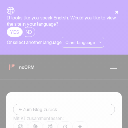
It looks like you speak English. Would you like to view
the site in your language?
YES
NO
Or select another language
Vergessen Sie nie wieder
ein Follow-up: Planen Sie
Sales-E-Mails mit noCRM
-
May 29, 2023
Zum Blog zurück
Mit KI zusammenfassen: