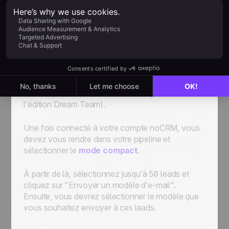
modèles de mails en
masse avec noCRM
L'envoi de modèles de mails en masse avec
noCRM est très simple. Si vous n'avez pas
encore créé votre compte noCRM,
vous pouvez
essayer l’outil gratuitement pendant 14 jours
(notez que cette fonctionnalité fait partie de
l’édition Dream Team).
Une fois connecté à votre compte noCRM, vous
devez vous rendre dans votre pipeline et
sélectionner le
mode compact
.
À partir de là, sélectionnez jusqu’à 50 leads et
cliquez sur "Envoyer un modèle d’e-mail".
Ensuite, vous devrez sélectionner le modèle que
vous souhaitez envoyer à ces leads.