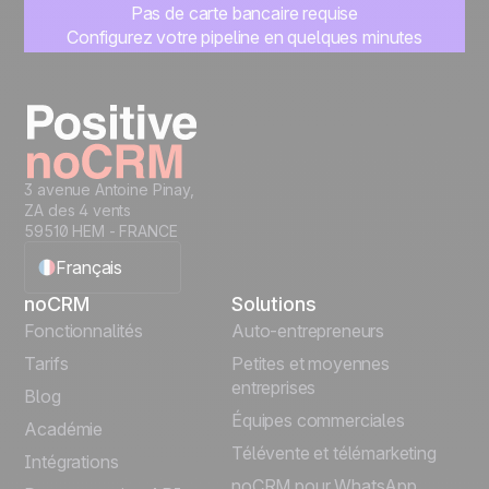
Pas de carte bancaire requise
Configurez votre pipeline en quelques minutes
Commencez à gérer vos leads instantanément
Essayer gratuitement
3 avenue Antoine Pinay,
ZA des 4 vents
59510 HEM - FRANCE
Français
noCRM
Solutions
English
Fonctionnalités
Auto-entrepreneurs
Tarifs
Petites et moyennes
Español
entreprises
Blog
Équipes commerciales
Português
Académie
Télévente et télémarketing
Intégrations
Italiano
noCRM pour WhatsApp