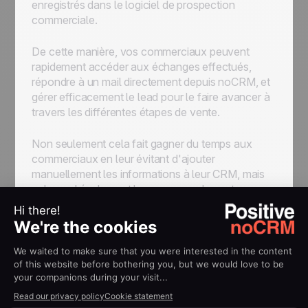
enregistrés dans le logiciel de prospection
commerciale.
De cette manière, vos commerciaux peuvent
rapidement accéder aux échanges effectués,
répondre à un mail directement depuis noCRM, et
gérer efficacement le lead pour le faire avancer à
travers les différentes étapes de vente.
Non seulement cela fait gagner du temps aux
commerciaux en leur évitant d'ajouter
manuellement les informations à leur CRM, mais
cela rend également le processus de vente
beaucoup plus fluide car ils savent immédiatement
à quelle étape se trouve le lead, quelle a été la
dernière action entreprise et quelle sera la
prochaine.
Comment envoyer des