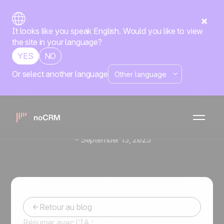
It looks like you speak English. Would you like to view
the site in your language?
YES
NO
Or select another language
Envoyez des modèles de
mails en masse à vos leads
pour booster votre
efficacité
-
September 13, 2023
Retour au blog
Résumer avec l’IA :