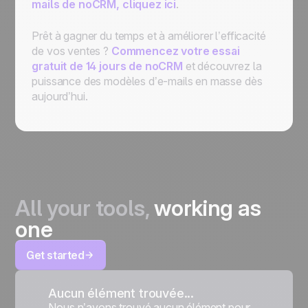
mails de noCRM, cliquez ici
.
Prêt à gagner du temps et à améliorer l’efficacité
de vos ventes ?
Commencez votre essai
gratuit de 14 jours de noCRM
et découvrez la
puissance des modèles d’e-mails en masse dès
aujourd’hui.
All your tools,
working as
one
Get started
Aucun élément trouvée...
Nous n’avons trouvé aucun élément pour