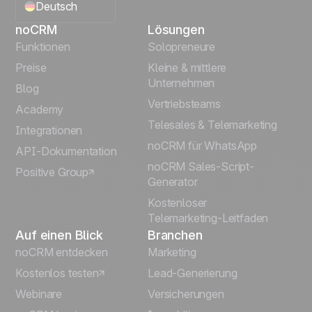
Deutsch
noCRM
Lösungen
English
Funktionen
Solopreneure
Preise
Kleine & mittlere
Français
Unternehmen
Blog
Vertriebsteams
Español
Academy
Telesales & Telemarketing
Integrationen
Português
noCRM für WhatsApp
API-Dokumentation
noCRM Sales-Script-
Positive Group
Italiano
Generator
Kostenloser
Telemarketing-Leitfaden
Auf einen Blick
Branchen
noCRM entdecken
Marketing
Kostenlos testen
Lead-Generierung
Webinare
Versicherungen