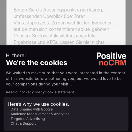
Bieten Sie als Ausgangspunkt einen klaren,
umfassenden Überblick über Ihren
Verkaufsprozess. Zu den wichtigsten Bereichen,
auf die man sich konzentrieren sollte, gehören
Phasen, Schlüsselaktivitäten, erwartete
Ergebnisse und KPIs. Lassen Sie hier nichts
unversucht. Das Ziel ist es, so klar wie möglich
darzulegen, was von ihnen erwartet wird und wie
sie bewertet werden, damit sie selbst genau
wissen, wie ihre Rolle aussehen wird.
CRM-Schulung
Selbst wenn sie Erfahrung mit derselben CRM-
Software haben, die Ihr Unternehmen verwendet,
schadet es nie, einen Auffrischungskurs zu
absolvieren, da die Instanzen desselben
Programms von Unternehmen zu Unternehmen
sehr unterschiedlich sein können. Und wenn sie