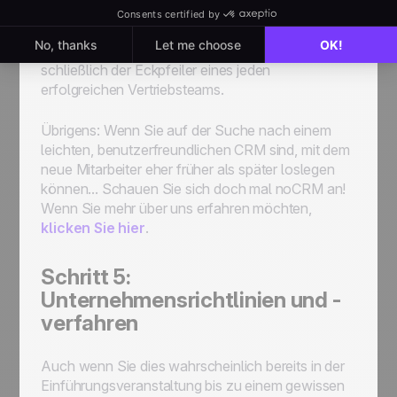
die Software noch nie benutzt haben, wird sich die
Zeit, die sie in die Einarbeitung in das System
investieren, langfristig auszahlen. CRMs sind
schließlich der Eckpfeiler eines jeden
erfolgreichen Vertriebsteams.
Übrigens: Wenn Sie auf der Suche nach einem
leichten, benutzerfreundlichen CRM sind, mit dem
neue Mitarbeiter eher früher als später loslegen
können... Schauen Sie sich doch mal noCRM an!
Wenn Sie mehr über uns erfahren möchten,
klicken
Sie hier
.
Schritt 5:
Unternehmensrichtlinien und -
verfahren
Auch wenn Sie dies wahrscheinlich bereits in der
Einführungsveranstaltung bis zu einem gewissen