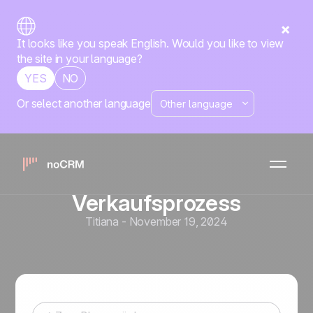
It looks like you speak English. Would you like to view
the site in your language?
YES
NO
Or select another language
Vertriebsprozess
Die 8 wichtigsten
Verkaufsschritte für einen
erfolgreichen
Verkaufsprozess
Titiana
-
November 19, 2024