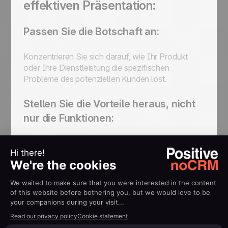
effektiven Präsentation:
Passen Sie die Botschaft an:
Konzentrieren Sie sich darauf, wie Ihr Produkt
oder Ihre Dienstleistung die spezifischen
Probleme des potenziellen Kunden löst.
Stellen Sie die Vorteile heraus, nicht
nur die Funktionen:
Erläutern Sie, wie jedes Merkmal dem Kunden
einen realen Nutzen bringt. Dies kann oft
überzeugender sein als die bloße Auflistung
trockener, technischer Merkmale.
Verwenden Sie Geschichten und
Fallstudien: