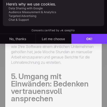
Zuverlässige Erfolgsgeschichten von ähnlichen
Kunden können Glaubwürdigkeit schaffen.
Beispiel:
Wenn Sie einem mittelständischen Unternehmen
ein Zeiterfassungstool verkaufen, zeigen Sie auf,
wie Ihre Software einem ähnlichen Unternehmen
geholfen hat, jede Woche Stunden an manueller
Arbeit einzusparen und genaue Berichte für die
Lohnabrechnung zu erstellen.
5. Umgang mit
Einwänden: Bedenken
vertrauensvoll
ansprechen