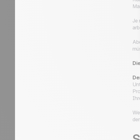
Mar
Je
arb
Abe
müs
Die
De
Unt
Pro
Ihr
Wen
dem
S