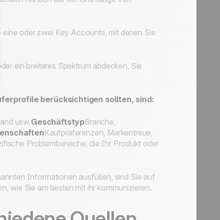
e eine oder zwei Key Accounts, mit denen Sie
der ein breiteres Spektrum abdecken, Sie
ferprofile berücksichtigen sollten, sind:
tand usw.
Geschäftstyp
Branche,
genschaften
Kaufpräferenzen, Markentreue,
ifische Problembereiche, die Ihr Produkt oder
annten Informationen ausfüllen, sind Sie auf
n, wie Sie am besten mit ihr kommunizieren.
chiedene Quellen,