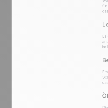
Web
für
das
Le
Es 
and
im 
B
Emp
Sch
das
Öf
Die