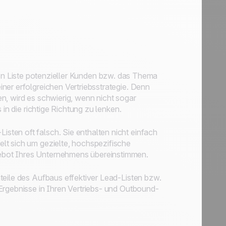
oliden Liste potenzieller Kunden bzw. das Thema
ner erfolgreichen Vertriebsstrategie. Denn
n, wird es schwierig, wenn nicht sogar
 in die richtige Richtung zu lenken.
ten oft falsch. Sie enthalten nicht einfach
lt sich um gezielte, hochspezifische
ebot Ihres Unternehmens übereinstimmen.
teile des Aufbaus effektiver Lead-Listen bzw.
 Ergebnisse in Ihren Vertriebs- und Outbound-