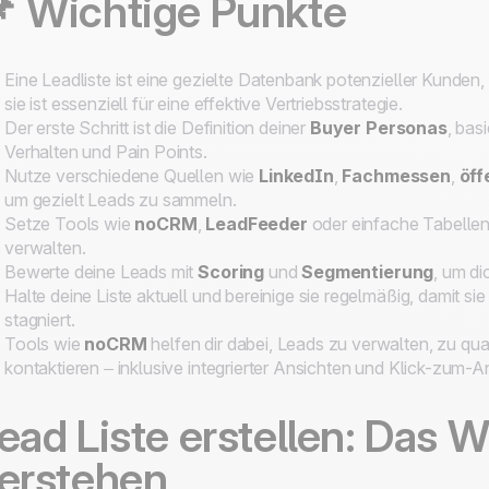
 Wichtige Punkte
Eine Leadliste ist eine gezielte Datenbank potenzieller Kunden
sie ist essenziell für eine effektive Vertriebsstrategie.
Der erste Schritt ist die Definition deiner
Buyer Personas
, bas
Verhalten und Pain Points.
Nutze verschiedene Quellen wie
LinkedIn
,
Fachmessen
,
öff
um gezielt Leads zu sammeln.
Setze Tools wie
noCRM
,
LeadFeeder
oder einfache Tabellen 
verwalten.
Bewerte deine Leads mit
Scoring
und
Segmentierung
, um di
Halte deine Liste aktuell und bereinige sie regelmäßig, damit sie
stagniert.
Tools wie
noCRM
helfen dir dabei, Leads zu verwalten, zu qual
kontaktieren – inklusive integrierter Ansichten und Klick-zum-A
ead Liste erstellen: Das W
erstehen