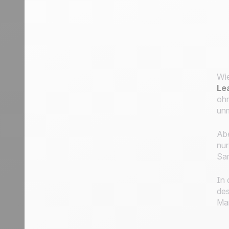
Wie
Lea
ohn
unm
Abe
nur
Sam
In 
de
Mar