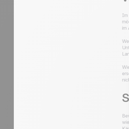
Im 
mög
im 
Wen
Unt
Lan
Wie
ers
nic
S
Bev
wie
Käu