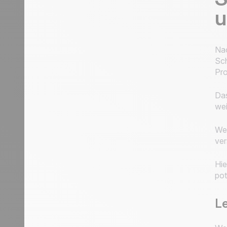
u
Nac
Sch
Pro
Das
wei
Wen
ver
Hie
pot
Le