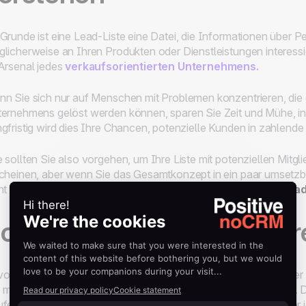
Grunde ist eine Lead-Liste eine Datei, die Informationen über 
licherweise an Ihren Produkten oder Dienstleistungen interessie
Arsenal jedes
verkaufsorientierten Unternehmens.
n Sie sich nur auf Menschen mit Problemen konzentrieren, die 
ernehmens gelöst werden können, sparen Sie Zeit und Mühe, ind
gfristig wird dies Ihre Chancen, potenzielle Kunden in zahlen
 sollten Sie also vorgehen, um Ihre Liste mit potenziellen Mit
cheinen, aber wenn Sie das Gesamtkonzept in ein paar umsetzbare 
ht so kompliziert. Lassen Sie uns eintauchen in das Thema
Lead
chritt 1: Definieren Sie Ih
or Sie auch nur einen einzigen Namen in Ihre Liste potenzielle
 möglich darüber im Klaren sein, wer Ihre idealen Kunden sind. 
ferprofilen, die am besten als detaillierte Beschreibungen Ihre