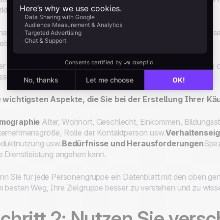
ktforschung und harten Daten zu verstehen sind.
 nachdem, was Sie
verkaufen möchten
, gibt es möglicherweis
eiten, oder Sie haben bis zu ein Dutzend oder mehr.
r ob Sie sich nun auf einige wenige Archetypen konzentrieren o
sen immer mehrere relevante Datenpunkte berücksichtigen.
 wichtigsten Aspekte, die Sie bei der Erstellung Ihrer Käu
mographie
Alter, Wohnort, Geschlecht, Einkommen, Bildungss
ernehmensgröße, Rolle der Kontaktperson usw.
Verhaltensei
duktnutzung usw.
Bedürfnisse und Herausforderungen
Spez
e Dienstleistung angehen kann.
n Sie für jede Personengruppe ein Datenblatt mit den oben gen
 besten Weg, Ihre Zielgruppe besser zu verstehen und zu wisse
chritt 2: Nutzen Sie vers