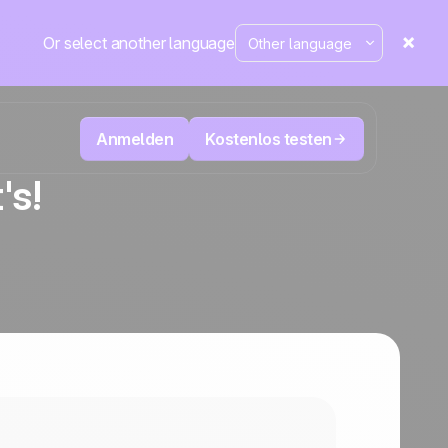
Or select another language
Anmelden
Kostenlos testen
's!
ecken
Televertrieb & Telemarketing
tte im
User
Verfolgen Sie jeden Anruf, priorisieren Sie
d mehr
die richtigen Leads und wissen Sie immer,
sung
Die CRM- und Marketing-
äne
Positive
was als Nächstes zu tun ist.
Automatisierungsplattform
in den
Nachrichten