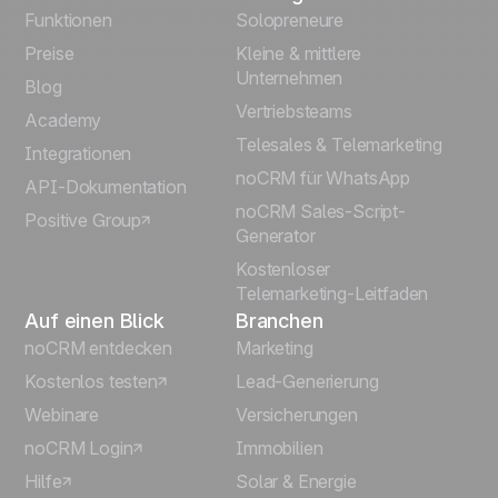
English
Funktionen
Solopreneure
Preise
Kleine & mittlere
Français
Unternehmen
Blog
Vertriebsteams
Español
Academy
Telesales & Telemarketing
Integrationen
Português
noCRM für WhatsApp
API-Dokumentation
noCRM Sales-Script-
Positive Group
Italiano
Generator
Kostenloser
Telemarketing-Leitfaden
Auf einen Blick
Branchen
noCRM entdecken
Marketing
Kostenlos testen
Lead-Generierung
Webinare
Versicherungen
noCRM Login
Immobilien
Hilfe
Solar & Energie