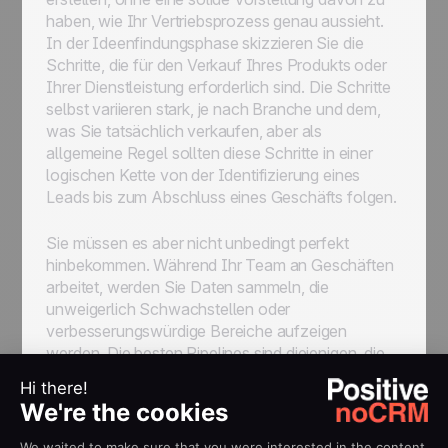
haben, wie Ihr Vertriebsprozess genau aussieht.
In der Ideenfindungsphase skizzieren Sie die
Schritte, die für den Verkauf Ihres Produkts oder
Ihrer Dienstleistung erforderlich sind. Die Schritte
selbst variieren stark, je nach Branche und dem,
was Sie tatsächlich verkaufen, aber als
allgemeine Regel sollten diese Schritte in einer
logischen Kette von der Identifizierung eines
Leads bis zum Abschluss eines Geschäfts folgen.
Sie müssen es aber nicht unbedingt perfekt
hinbekommen. Während Ihr Team an Geschäften
arbeitet, werden Sie Daten sammeln, die
unweigerlich Schwachstellen oder
verbesserungswürdige Bereiche aufzeigen
werden. Die besten Pipelines sind diejenigen, die
ständig mit den neuesten Erkenntnissen
aktualisiert werden.