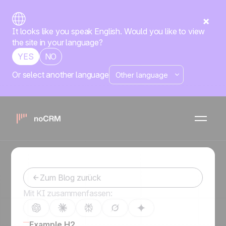
It looks like you speak English. Would you like to view
the site in your language?
YES
NO
Or select another language
Leitfaden für die
Vertriebspipeline
-
April 30, 2024
Zum Blog zurück
Mit KI zusammenfassen:
Example H2