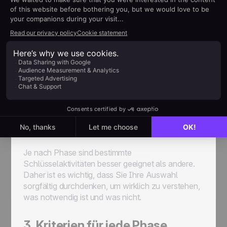
2. Identifizieren Sie
Schlüsselaktivitäten
Sobald Sie ein solides Bild davon haben, wie Ihr
gesamter Verkaufsprozess aussehen soll, ist es
an der Zeit, die wichtigsten Aktivitäten zu
definieren, mit denen Ihr Team bei der Bearbeitung
seiner Geschäfte beschäftigt sein wird.
Schlüsselaktivitäten sind umsetzbare Aufgaben,
die einen Lead von einer Phase zur nächsten
bringen, wie z. B. Folgeanrufe, Verkaufsangebote
oder persönliche Produktdemonstrationen.
Je nach Phase sind bestimmte
Schlüsselaktivitäten besser geeignet als andere.
Daher ist es wichtig, dass Sie Ihre Auswahl
sorgfältig durchdenken, um wirklich zu verstehen,
was notwendig ist und was nicht.
3. Kriterien für jede Phase