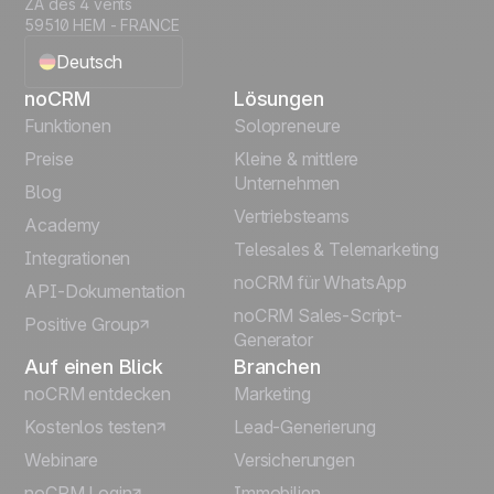
ZA des 4 vents
59510 HEM - FRANCE
Deutsch
noCRM
Lösungen
English
Funktionen
Solopreneure
Preise
Kleine & mittlere
Français
Unternehmen
Blog
Vertriebsteams
Español
Academy
Telesales & Telemarketing
Integrationen
Português
noCRM für WhatsApp
API-Dokumentation
noCRM Sales-Script-
Positive Group
Italiano
Generator
Auf einen Blick
Branchen
noCRM entdecken
Marketing
Kostenlos testen
Lead-Generierung
Webinare
Versicherungen
noCRM Login
Immobilien