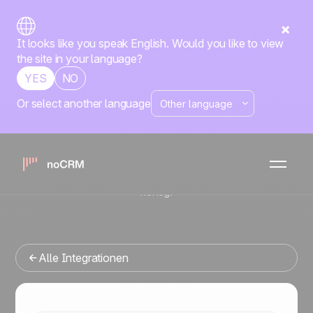
It looks like you speak English. Would you like to view
the site in your language?
YES
NO
Or select another language
Native
Positive Familie
Rapidmail
noCRM
x
Sie suchen ein Vertriebsmanagement-Tool, das sich in
Rapidmail integrieren lässt? Dann sind Sie hier genau
richtig.
Alle Integrationen