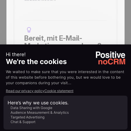
Bereit, mit E-Mail-
Marketing zu wachsen?
Nutzen Sie noCRM und Rapidmail
gemeinsam, um mehr Verkaufschancen
zu generieren und effizienter zu
verkaufen.
noCRM-Kunden erhalten
20 % Rabatt auf das erste Jahr mit
Rapidmail!