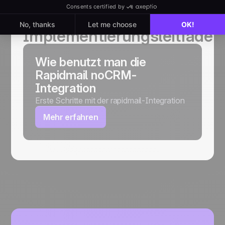
HILFE
Implementierungsleitfäden
Wie benutzt man die
Rapidmail noCRM-
Integration
Erste Schritte mit der rapidmail-Integration
Mehr erfahren