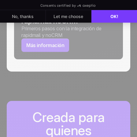
Cómo utilizar la integración
rapidmail noCRM
Primeros pasos con la integración de
rapidmail y noCRM
Más información
Creada para
quienes