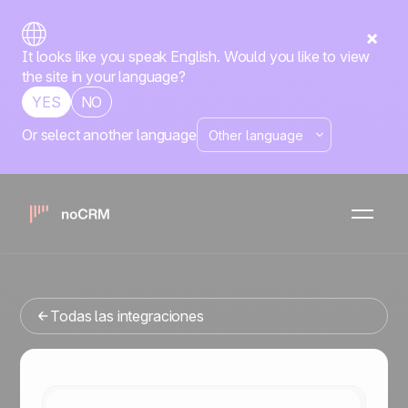
It looks like you speak English. Would you like to view
the site in your language?
YES
NO
Or select another language
Nativa
Familia Positive
Rapidmail
noCRM
x
¿Buscas una herramienta de gestion de ventas que se
integre con Rapidmail? Has llegado al lugar correcto.
Todas las integraciones