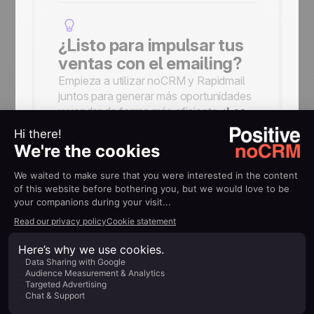
¿Listo para impulsar tus
ventas con el emailing?
Empieza a utilizar noCRM y Rapidmail
juntos para generar más oportunidades
y vender de forma más eficiente.
¡Los
clientes de noCRM obtienen un 20
% de descuento durante el primer
año de Rapidmail!
AYUDA
Guías de
implementación