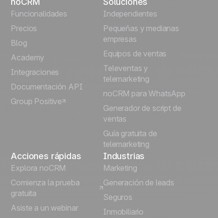
noCRM
Soluciones
English
Funcionalidades
Independientes
Precios
Pequeñas y medianas
Français
empresas
Blog
Equipos de ventas
Português
Academy
Televentas y
Integraciones
telemarketing
Italiano
Documentación API
noCRM para WhatsApp
Group Positive
Deutsch
Generador de script de
ventas
Guía gratuita de
telemarketing
Acciones rápidas
Industrias
Explora noCRM
Marketing
Comienza la prueba
Generación de leads
gratuita
Seguros
Asiste a un webinar
Inmobiliario