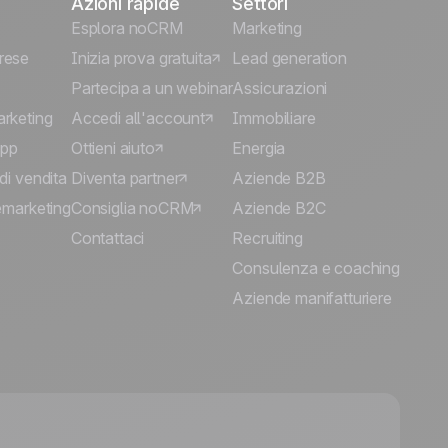
Azioni rapide
Settori
Esplora noCRM
Marketing
rese
Inizia prova gratuita
Lead generation
Partecipa a un webinar
Assicurazioni
arketing
Accedi all'account
Immobiliare
App
Ottieni aiuto
Energia
di vendita
Diventa partner
Aziende B2B
lemarketing
Consiglia noCRM
Aziende B2C
Contattaci
Recruiting
Consulenza e coaching
Aziende manifatturiere
🍪