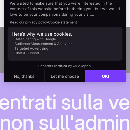
ntrati sulla ve
non sull'admi