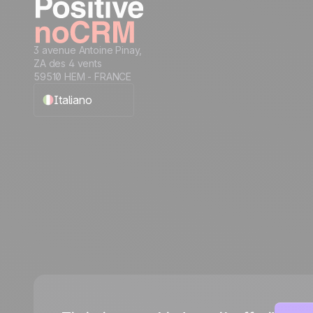
3 avenue Antoine Pinay,
ZA des 4 vents
59510 HEM - FRANCE
Italiano
English
Français
Español
Português
Deutsch