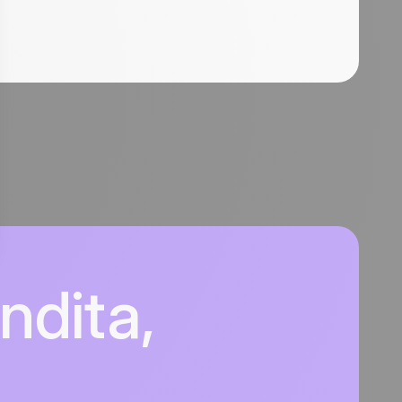
ndita,
n