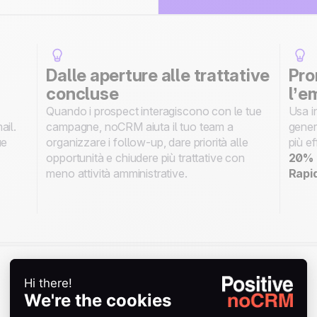
Dalle aperture alle trattative
Pro
concluse
l’e
Quando i prospect interagiscono con le tue
Usa i
ail.
campagne, noCRM aiuta il tuo team a
gener
ue
organizzare i follow-up, dare priorità alle
più e
opportunità e chiudere più trattative con
20% d
meno attività amministrative.
Rapi