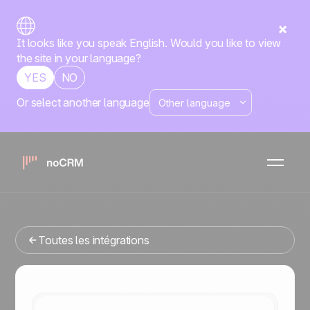
It looks like you speak English. Would you like to view
the site in your language?
YES
NO
Or select another language
Native
Famille Positive
rapidmail
noCRM
x
Vous cherchez un outil de gestion commerciale qui
s'intègre avec rapidmail ? Vous êtes au bon endroit.
Toutes les intégrations