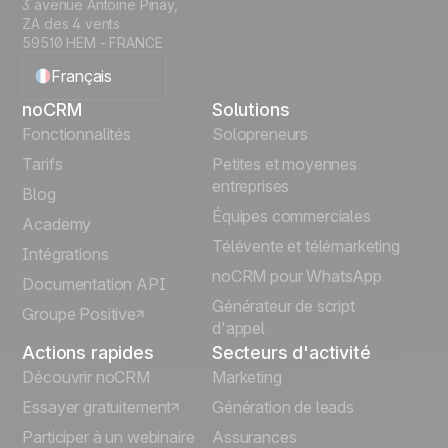
3 avenue Antoine Pinay,
ZA des 4 vents
59510 HEM - FRANCE
Français
noCRM
Solutions
English
Fonctionnalités
Solopreneurs
Tarifs
Petites et moyennes
Español
entreprises
Blog
Équipes commerciales
Português
Academy
Télévente et télémarketing
Intégrations
Italiano
noCRM pour WhatsApp
Documentation API
Générateur de script
Groupe Positive
Deutsch
d'appel
Actions rapides
Secteurs d'activité
Découvrir noCRM
Marketing
Essayer gratuitement
Génération de leads
Participer à un webinaire
Assurances