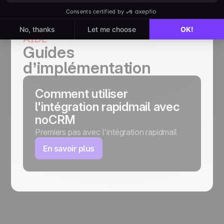
AIDE
Guides
d’implémentation
Comment utiliser
l'intégration rapidmail avec
noCRM
Premiers pas avec l'intégration rapidmail
En savoir plus