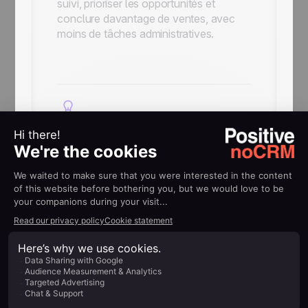
suivi, prioriser les opportunités et
conclure davantage de ventes, avec
moins de tâches administratives.
Prêt à développer vos
ventes grâce à l’emailing
?
Utilisez Rapidmail et noCRM ensemble
pour générer plus d’opportunités et
vendre plus efficacement. Les clients
noCRM bénéficient de
20 % de
réduction sur leur première année
avec Rapidmail
!