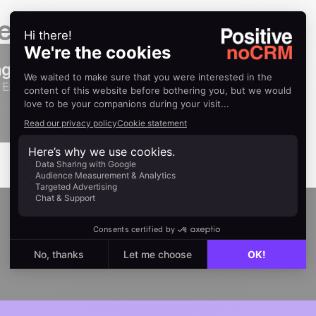
eitfäden
age noCRM-Integration verwendet
e Engage