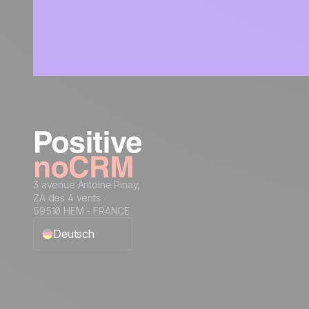
3 avenue Antoine Pinay,
ZA des 4 vents
59510 HEM - FRANCE
Deutsch
English
Français