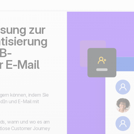
ösung zur
tisierung
2B-
r E-Mail
igern können, indem Sie
dIn und E-Mail mit
eads, wann und wo es am
ahtlose Customer Journey