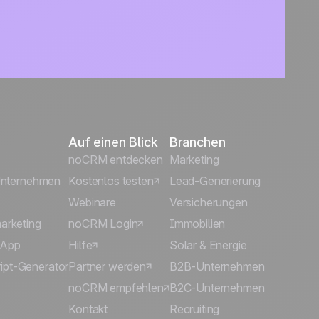
Auf einen Blick
Branchen
noCRM entdecken
Marketing
 Unternehmen
Kostenlos testen
Lead-Generierung
Webinare
Versicherungen
arketing
noCRM Login
Immobilien
sApp
Hilfe
Solar & Energie
pt-Generator
Partner werden
B2B-Unternehmen
noCRM empfehlen
B2C-Unternehmen
Kontakt
Recruiting