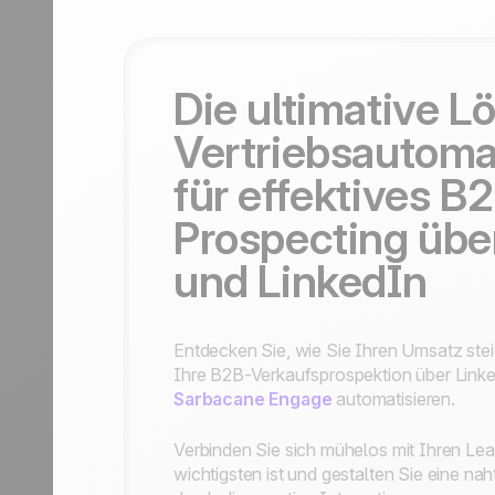
Partner werden
Die ultimative L
Vertriebsautoma
für effektives B
Prospecting übe
und LinkedIn
Entdecken Sie, wie Sie Ihren Umsatz ste
Ihre B2B-Verkaufsprospektion über Linke
Sarbacane Engage
automatisieren.
Verbinden Sie sich mühelos mit Ihren L
wichtigsten ist und gestalten Sie eine n