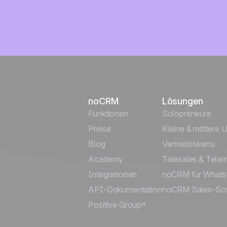
noCRM
Lösungen
Funktionen
Solopreneure
Preise
Kleine & mittlere
Blog
Vertriebsteams
Academy
Telesales & Telem
Integrationen
noCRM für What
API-Dokumentation
noCRM Sales-Scri
Positive Group