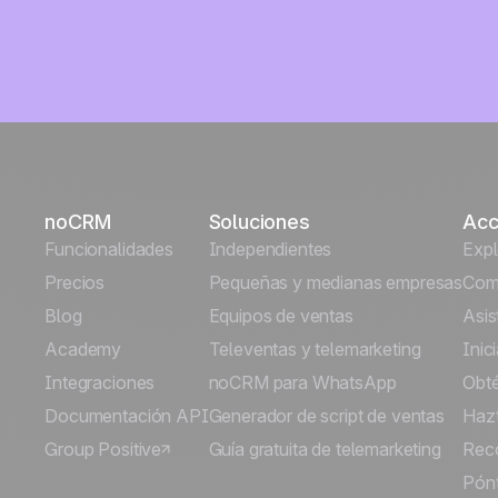
noCRM
Soluciones
Acc
Funcionalidades
Independientes
Exp
Precios
Pequeñas y medianas empresas
Comi
Blog
Equipos de ventas
Asis
Academy
Televentas y telemarketing
Inic
Integraciones
noCRM para WhatsApp
Obt
Documentación API
Generador de script de ventas
Hazt
Group Positive
Guía gratuita de telemarketing
Rec
Pónt