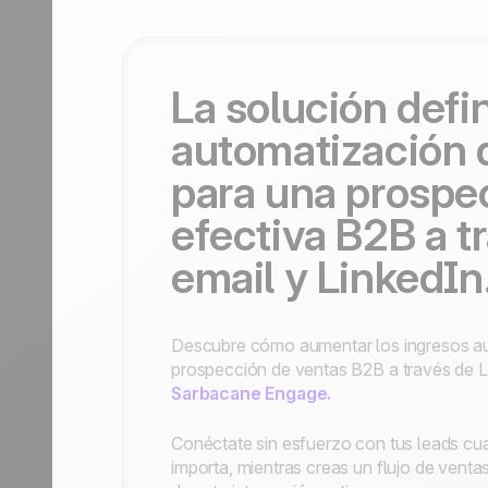
Contáctanos
Hazte partner
La solución defin
automatización 
para una prospe
efectiva B2B a t
email y LinkedIn
Descubre cómo aumentar los ingresos a
prospección de ventas B2B a través de L
Sarbacane Engage.
Conéctate sin esfuerzo con tus leads c
importa, mientras creas un flujo de venta