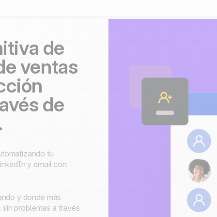
itiva de
de ventas
cción
ravés de
.
utomatizando tu
inkedIn y email con
uando y donde más
s sin problemas a través