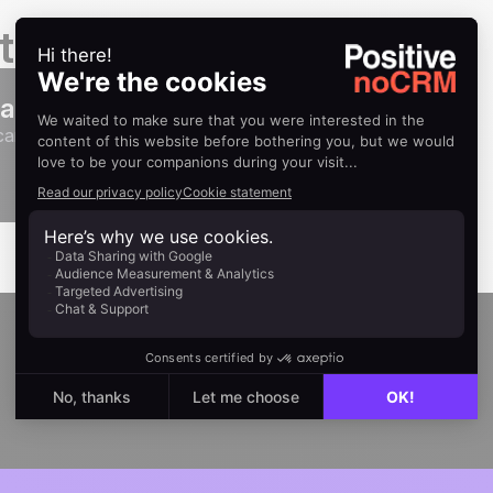
tación
n Sarbacane Engage noCRM
bacane Engage y noCRM