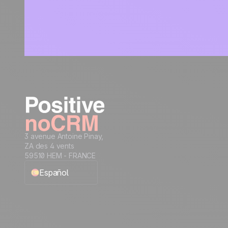
3 avenue Antoine Pinay,
ZA des 4 vents
59510 HEM - FRANCE
Español
English
Français