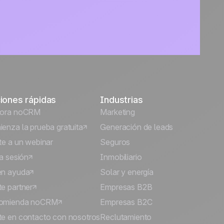
iones rápidas
Industrias
lora noCRM
Marketing
enza la prueba gratuita
Generación de leads
te a un webinar
Seguros
ia sesión
Inmobiliario
én ayuda
Solar y energía
e partner
Empresas B2B
omienda noCRM
Empresas B2C
e en contacto con nosotros
Reclutamiento