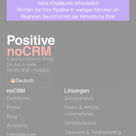
Keine Kreditkarte erforderlich
Richten Sie Ihre Pipeline in wenigen Minuten ein
Beginnen Sie sofort mit der Verwaltung Ihrer
Leads
Kostenlos testen
3 avenue Antoine Pinay,
ZA des 4 vents
59510 HEM - FRANCE
Deutsch
noCRM
Lösungen
English
Funktionen
Solopreneure
Preise
Kleine & mittlere
Français
Unternehmen
Blog
Vertriebsteams
Español
Academy
Telesales & Telemarketing
Integrationen