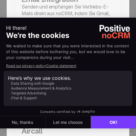
Senden und empfangen Sie Vertriebs-E-
Mails direkt aus noCRM, indem Sie Gmail,
Outlook, Yahoo und weitere Dienste
verbinden.
WhatsApp
Verwalten und erstellen Sie Leads nahtlos
in WhatsApp und protokollieren Sie
Interaktionen sofort in noCRM!
Aircall