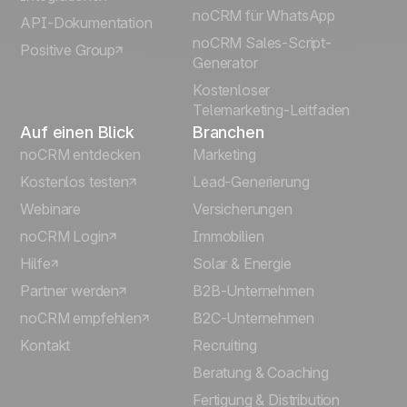
Português
noCRM für WhatsApp
API-Dokumentation
noCRM Sales-Script-
Positive Group
Italiano
Generator
Kostenloser
Telemarketing-Leitfaden
Auf einen Blick
Branchen
noCRM entdecken
Marketing
Kostenlos testen
Lead-Generierung
Webinare
Versicherungen
noCRM Login
Immobilien
Hilfe
Solar & Energie
Partner werden
B2B-Unternehmen
noCRM empfehlen
B2C-Unternehmen
Kontakt
Recruiting
Beratung & Coaching
Fertigung & Distribution