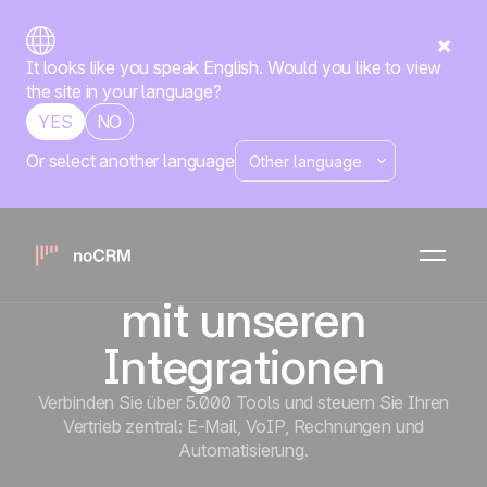
It looks like you speak English. Would you like to view
the site in your language?
YES
NO
Or select another language
Bauen Sie Ihre
eigene
Verkaufsmaschine
mit unseren
Integrationen
Verbinden Sie über 5.000 Tools und steuern Sie Ihren
Vertrieb zentral: E-Mail, VoIP, Rechnungen und
Automatisierung.