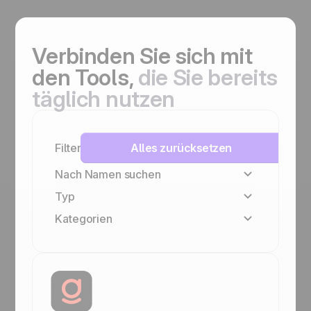
Verbinden Sie sich
mit
den Tools,
die Sie bereits
täglich nutzen
Filter
Alles zurücksetzen
Nach Namen suchen
Typ
Kategorien
Positive Familie
Native
VoIP & Anrufe
No-code
Dokumenten- &
Angebotsmanagement
Teammanagement & Zusammenarbeit
Outbound & Prospecting