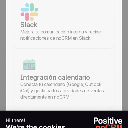
Slack
Mejora tu comunicación interna y recibe
notificaciones de noCRM en Slack.
Integración calendario
Conecta tu calendario (Google, Outlook,
iCal) y gestiona tus actividades de ventas
directamente en noCRM.