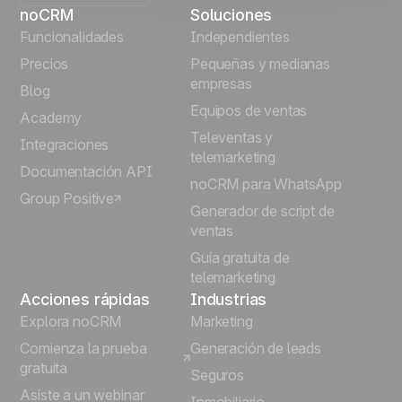
noCRM
Soluciones
English
Funcionalidades
Independientes
Precios
Pequeñas y medianas
Français
empresas
Blog
Equipos de ventas
Português
Academy
Televentas y
Integraciones
telemarketing
Italiano
Documentación API
noCRM para WhatsApp
Group Positive
Deutsch
Generador de script de
ventas
Guía gratuita de
telemarketing
Acciones rápidas
Industrias
Explora noCRM
Marketing
Comienza la prueba
Generación de leads
gratuita
Seguros
Asiste a un webinar