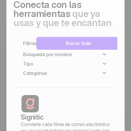
Conecta
con las
herramientas
que ya
usas y que te encantan
Filtros
Borrar todo
Búsqueda por nombre
Tipo
Categorías
Familia Positive
Nativa
VoIP y llamadas
No-code
Gestión de documentos y propuestas
Gestión de equipo y colaboración
Prospección y outbound
Marketing y emailing
Signitic
Finanzas y facturación
Convierte cada firma de correo electrónico
Comunicación
en una oportunidad para generar leads con
Automatizaciones