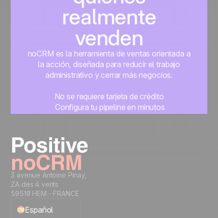
realmente
venden
noCRM es la herramienta de ventas orientada a
la acción, diseñada para reducir el trabajo
administrativo y cerrar más negocios.
No se requiere tarjeta de crédito
Configura tu pipeline en minutos
Empieza a gestionar leads al instante
Prueba gratis
3 avenue Antoine Pinay,
ZA des 4 vents
59510 HEM - FRANCE
Español