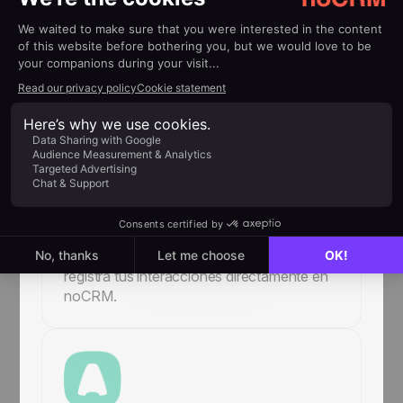
Integración con correo
electrónico
Envía y recibe emails comerciales
directamente en noCRM conectando
Gmail, Outlook, Yahoo y más.
WhatsApp
Gestiona y crea leads desde WhatsApp y
registra tus interacciones directamente en
noCRM.