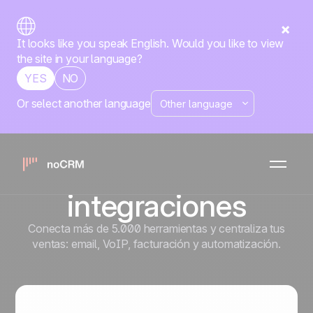
It looks like you speak English. Would you like to view
the site in your language?
YES
NO
Or select another language
Construye tu propia
máquina de ventas
con nuestras
integraciones
Conecta más de 5.000 herramientas y centraliza tus
ventas: email, VoIP, facturación y automatización.