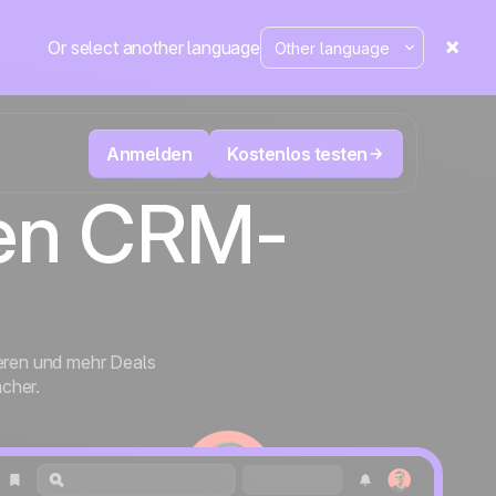
Or select another language
Anmelden
Kostenlos testen
hen CRM-
ecken
Televertrieb & Telemarketing
tte im
User
Verfolgen Sie jeden Anruf, priorisieren Sie
d mehr
die richtigen Leads und wissen Sie immer,
sung
Die CRM- und Marketing-
äne
Positive
was als Nächstes zu tun ist.
Automatisierungsplattform
in den
Nachrichten
eren und mehr Deals
acher.