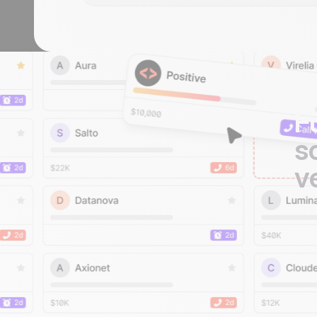
F
s
v