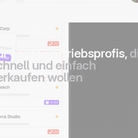
ür echte Vertriebsprofis,
d
chnell und einfach
erkaufen wollen