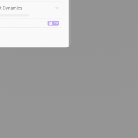
Vergesse
Herkömmliche CRMs
und Support. noCR
brauchen: Pipeli
Der nächs
Deals gewinnen Si
durch das Ausfül
aufgeblähten Proze
nächste Schritte.
Kostenlos test