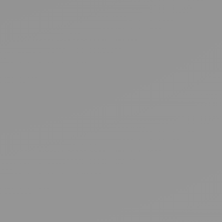
n Sie klassische CRMs
 erfordern komplexe Einrichtung für Vertrieb, Marketing
M konzentriert sich auf das, was Vertriebsmitarbeitende
ne-Management, schnelle Follow-ups und mehr Abschlüsse.
te Schritt entscheidet
e, wenn Sie wissen, was als Nächstes zu tun ist – nicht
len von Formularen. Herkömmliche CRMs bremsen Sie mit
ssen aus. noCRM hält Ihre Pipeline aktiv und sorgt für klare
en