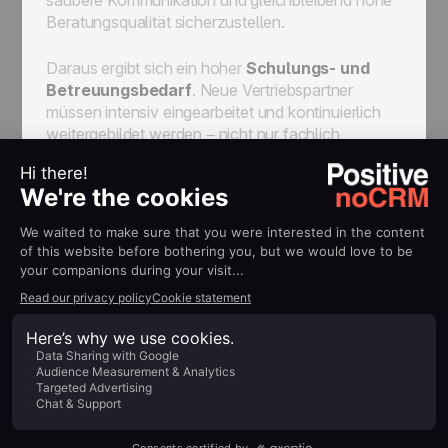
saubere Kommunikation und gleichbleibend hohe
Beratungsqualität sicherzustellen.
Daraus ergibt sich ein hoher
Schulungs- und
Betreuungsbedarf
. Neue Vertriebspartner
müssen intensiv eingearbeitet und kontinuierlich
weitergebildet werden – nicht nur fachlich,
sondern auch in Bezug auf Tonalität,
Markenverständnis und rechtliche
Rahmenbedingungen. Ohne diese Maßnahmen
leidet nicht nur die Abschlussquote, sondern auch
die Marke selbst.
Hinzu kommt ein
nicht ganz
unproblematisches Image
: Strukturvertrieb
wird – insbesondere im deutschsprachigen Raum
– oft mit MLM-Modellen (Multi-Level-Marketing)
in Verbindung gebracht. Die Abgrenzung ist
wichtig, denn sie entscheidet darüber, ob das
Modell als seriös oder unseriös wahrgenommen
wird. Eine transparente Kommunikation über