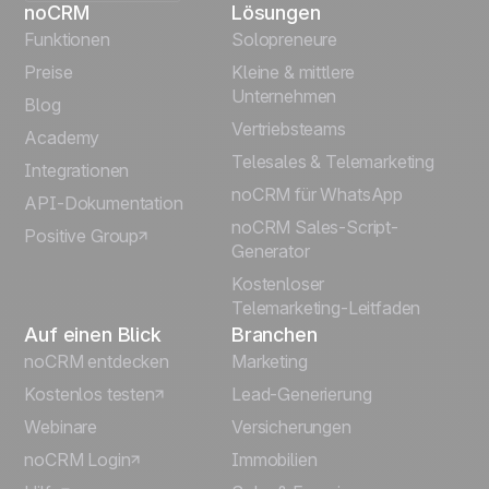
noCRM
Lösungen
English
Funktionen
Solopreneure
Preise
Kleine & mittlere
Français
Unternehmen
Blog
Vertriebsteams
Español
Academy
Telesales & Telemarketing
Integrationen
Português
noCRM für WhatsApp
API-Dokumentation
noCRM Sales-Script-
Positive Group
Italiano
Generator
Kostenloser
Telemarketing-Leitfaden
Auf einen Blick
Branchen
noCRM entdecken
Marketing
Kostenlos testen
Lead-Generierung
Webinare
Versicherungen
noCRM Login
Immobilien