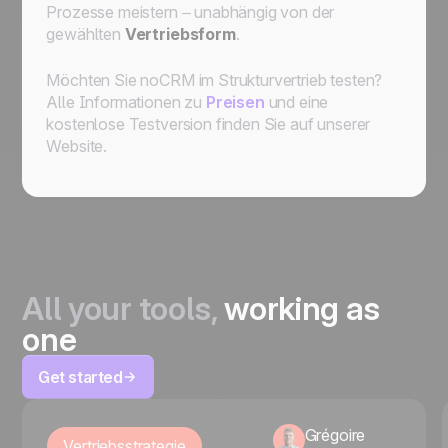
Prozesse meistern – unabhängig von der
gewählten
Vertriebsform
.
Möchten Sie noCRM im Strukturvertrieb testen?
Alle Informationen zu
Preisen
und eine
kostenlose Testversion finden Sie auf unserer
Website.
All your tools,
working as
one
Get started
Grégoire
Vertriebsstrategie