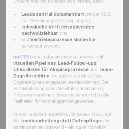
Unternehmen ist es besonders wichtig, dass:
Leads zentral dokumentiert
werden (z. B.
zur Vermeidung von Dopplungen),
individuelle Vertriebsaktivitäten
nachvollziehbar
sind,
und
Vertriebsprozesse skalierbar
aufgebaut werden.
noCRM
bietet dafür eine ideale Lösung – mit
visuellen Pipelines
,
Lead-Follow-ups
,
Checklisten für Akquiseprozesse
und
Team-
Zugriffsrechten
, die auch auf mehrstufige
Organisationen angepasst werden können. Die
Vertriebsleitung kann Aktivitäten analysieren,
Prozesse vereinheitlichen und dennoch flexible
Freiheiten für Vertriebspartner gewähren.
Zudem reduziert noCRM durch seinen Fokus auf
die
Leadbearbeitung statt Datenpflege
den
administrativen Aufwand – ein klarer Vorteil im