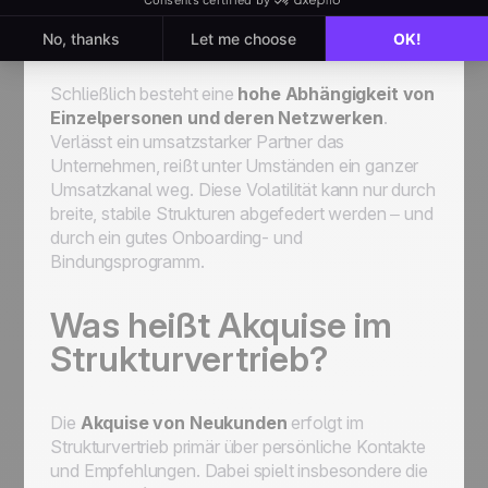
Struktur, Vergütung und Rollen ist hier
entscheidend.
Schließlich besteht eine
hohe Abhängigkeit von
Einzelpersonen und deren Netzwerken
.
Verlässt ein umsatzstarker Partner das
Unternehmen, reißt unter Umständen ein ganzer
Umsatzkanal weg. Diese Volatilität kann nur durch
breite, stabile Strukturen abgefedert werden – und
durch ein gutes Onboarding- und
Bindungsprogramm.
Was heißt Akquise im
Strukturvertrieb?
Die
Akquise von Neukunden
erfolgt im
Strukturvertrieb primär über persönliche Kontakte
und Empfehlungen. Dabei spielt insbesondere die