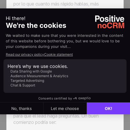
por lo que cuanto más rápido hablas, más
amplifica la idea de que les estás robando el
tiempo.
Habla despacio y con seguridad
, no
estás aquí para robarles su tiempo, sino para
ayudarlos.
También es importante mostrarle a la persona que
sabe lo que hace su empresa y cuál es la parte de
su proceso a la que se dirige (ventas B2B en
nuestro caso).
La Presentación
Una vez que el prospect dice "sí", prepara un
discurso de apertura. La presentación no debe
revelar su propuesta de valor, pero debe ser
suficiente para cubrir lo que hace y dejar espacio
para que el lead haga preguntas. Un buen
comienzo podría ser: