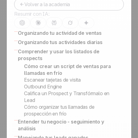
Volver a la academia
Resumir con IA:
Organizando tu actividad de ventas
¿Cómo organizar listas de prospectos, de
Organizando tus actividades diarias
leads y clientes?
16 CRM Features
Comprender y usar los listados de
Software de gestión de leads guía
¿Cómo contactar y calificar leads en
prospects
Right Sales Process
LinkedIn de manera efectiva?
Cómo crear un script de ventas para
La Importancia de Categorizar tus Leads
Hacer el Seguimiento y Cco de los Emails
llamadas en frío
Definir Información Clave
Escanear tarjetas de visita
Estatus vs. Etapa de Venta
Outbound Engine
Listados de Prospects, Leads, Clientes
Califica un Prospect y Transfórmalo en
Prospects vs. Leads
Lead
Nuestra Filosofía
Cómo organizar tus llamadas de
Academia noCRM
prospección en frío
Entender tu negocio - seguimiento y
análisis
Activity Based Selling
Manejando tus leads ganados