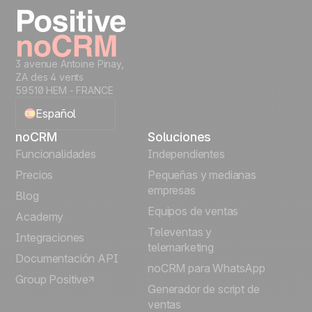
3 avenue Antoine Pinay,
ZA des 4 vents
59510 HEM - FRANCE
Español
noCRM
Soluciones
English
Funcionalidades
Independientes
Precios
Pequeñas y medianas
Français
empresas
Blog
Equipos de ventas
Português
Academy
Televentas y
Integraciones
telemarketing
Italiano
Documentación API
noCRM para WhatsApp
Group Positive
Deutsch
Generador de script de
ventas