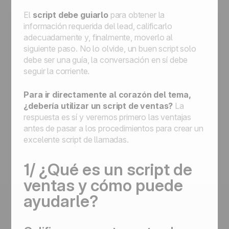
su elección
Cómo empezar con la automatización:
El
script debe guiarlo
para obtener la
automatice los flujos de trabajo para
información requerida del lead, calificarlo
optimizar los procesos
adecuadamente y, finalmente, moverlo al
siguiente paso. No lo olvide, un buen script solo
debe ser una guía, la conversación en sí debe
seguir la corriente.
Para ir directamente al corazón del tema,
¿debería utilizar un script de ventas?
La
respuesta es sí y veremos primero las ventajas
antes de pasar a los procedimientos para crear un
excelente script de llamadas.
1/ ¿Qué es un script de
ventas y cómo puede
ayudarle?