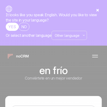
It looks like you speak English. Would you like to view
the site in your language?
YES
NO
Or select another language
Cómo crear un
script de ventas
para llamadas
en frío
Conviértete en un mejor vendedor