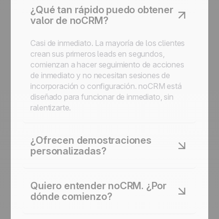
¿Qué tan rápido puedo obtener
valor de noCRM?
Casi de inmediato. La mayoría de los clientes
crean sus primeros leads en segundos,
comienzan a hacer seguimiento de acciones
de inmediato y no necesitan sesiones de
incorporación o configuración. noCRM está
diseñado para funcionar de inmediato, sin
ralentizarte.
¿Ofrecen demostraciones
personalizadas?
Sí, cuando realmente tiene sentido. Para
equipos de ventas de 10 o más personas,
Quiero entender noCRM. ¿Por
generalmente recomendamos una
dónde comienzo?
demostración personalizada para profundizar
en los flujos de trabajo, el uso en equipo y los