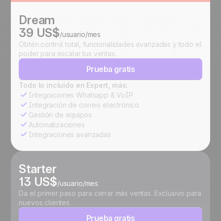
Dream
39 US$
/usuario/mes
Obtén control total, funcionalidades avanzadas y todo el
poder para escalar tus ventas.
Prueba gratis
Todo lo incluido en Expert, más:
Integraciones Whatsapp & VoIP
Integración de correo electrónico
Gestión de equipos
Automatizaciones
Integraciones avanzadas
Starter
13 US$
/usuario/mes
Da el primer paso para cerrar más ventas. Exclusivo para
nuevos clientes.
Prueba gratis