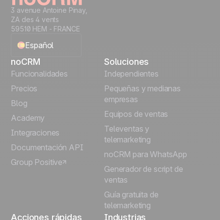
3 avenue Antoine Pinay,
ZA des 4 vents
59510 HEM - FRANCE
Español
noCRM
Soluciones
English
Funcionalidades
Independientes
Precios
Pequeñas y medianas
Français
empresas
Blog
Equipos de ventas
Português
Academy
Televentas y
Integraciones
telemarketing
Italiano
Documentación API
noCRM para WhatsApp
Group Positive
Deutsch
Generador de script de
ventas
Guía gratuita de
telemarketing
Acciones rápidas
Industrias