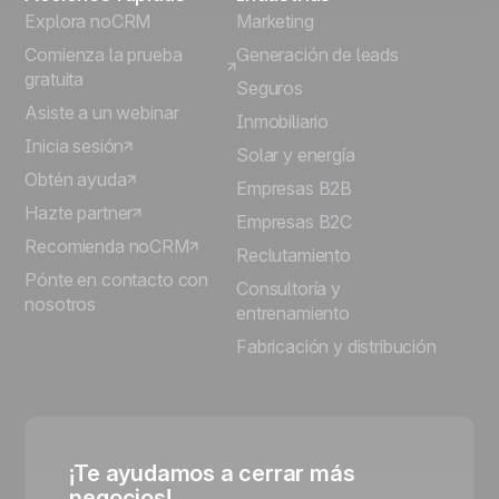
Explora noCRM
Marketing
Comienza la prueba
Generación de leads
gratuita
Seguros
Asiste a un webinar
Inmobiliario
Inicia sesión
Solar y energía
Obtén ayuda
Empresas B2B
Hazte partner
Empresas B2C
Recomienda noCRM
Reclutamiento
Pónte en contacto con
Consultoría y
nosotros
entrenamiento
Fabricación y distribución
¡Te ayudamos a cerrar más
negocios!