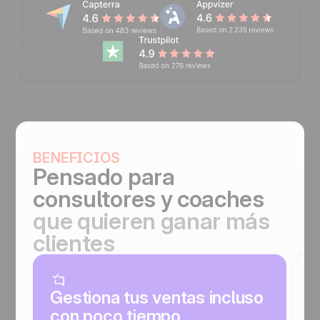
BENEFICIOS
Pensado para
consultores y coaches
que quieren ganar más
clientes
Gestiona tus ventas incluso
N
con poco tiempo
o