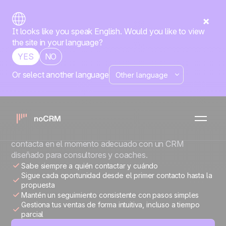
It looks like you speak English. Would you like to view
the site in your language?
YES
NO
Or select another language
CONSULTORES Y COACHES
Más oportunidades.
Más clientes.
Gestiona leads, haz seguimiento de propuestas y
contacta en el momento adecuado con un CRM
diseñado para consultores y coaches.
Sabe siempre a quién contactar y cuándo
Sigue cada oportunidad desde el primer contacto hasta la
propuesta
Mantén un seguimiento consistente con pasos simples
Gestiona tus ventas de forma intuitiva, incluso a tiempo
parcial