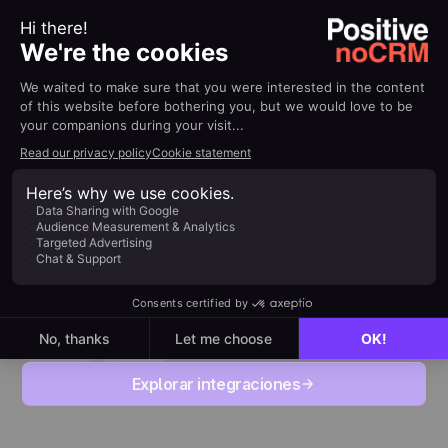
100% Conectado a tu
ecosistema
Conecta fácilmente tus herramientas diarias para
aumentar tu productividad sin complicaciones.
Explorar integraciones