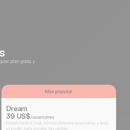
s
uier plan gratis y
Más popular
Dream
39 US$
/usuario/mes
Obtén control total, funcionalidades avanzadas y todo
el poder para escalar tus ventas.