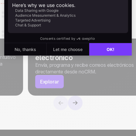
Sincronización de correo
electrónico
ntuitivo
da
Envía, programa y recibe correos electrónicos
directamente desde noCRM.
Explorar