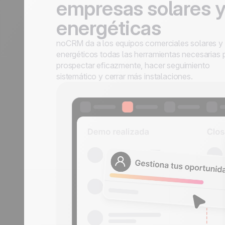
empresas solares 
energéticas
noCRM da a los equipos comerciales solares y
energéticos todas las herramientas necesarias 
prospectar eficazmente, hacer seguimiento
sistemático y cerrar más instalaciones.