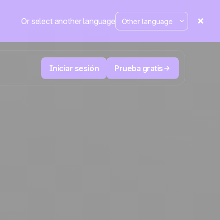
Or select another language
Iniciar sesión
Prueba gratis
Telesales y Telemarketing
duce
User
Registra cada llamada, prioriza los leads
 cerrar.
correctos y no pierdas el control.
La plataforma CRM y de automatización
Positive
de marketing
en la
prensa
 y