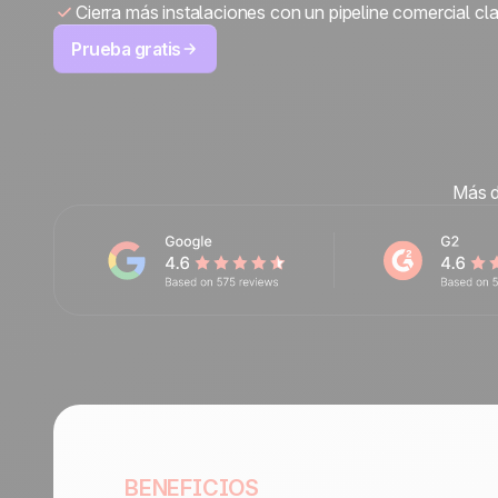
Cierra más instalaciones con un pipeline comercial cla
Hazte partner
Prueba gratis
Más d
BENEFICIOS