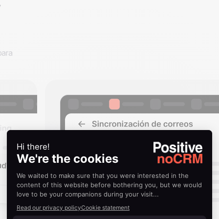
y
para