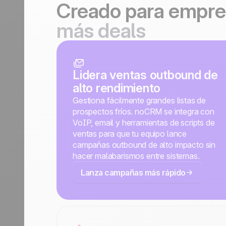
Creado para
empres
más deals
Lidera ventas outbound de
alto rendimiento
Gestiona fácilmente grandes listas de
prospectos fríos. noCRM se integra con
VoIP, email y herramientas de scripts de
ventas para que tu equipo lance
campañas outbound de alto impacto sin
hacer malabarismos entre sistemas.
Lanza campañas más rápido