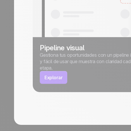
Pipeline visual
Gestiona tus oportunidades con un pipeline i
y fácil de usar que muestra con claridad ca
etapa.
Explorar