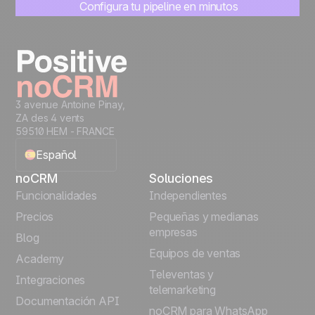
Configura tu pipeline en minutos
Empieza a gestionar leads al instante
Prueba gratis
3 avenue Antoine Pinay,
ZA des 4 vents
59510 HEM - FRANCE
Español
noCRM
Soluciones
English
Funcionalidades
Independientes
Precios
Pequeñas y medianas
Français
empresas
Blog
Equipos de ventas
Português
Academy
Televentas y
Integraciones
telemarketing
Italiano
Documentación API
noCRM para WhatsApp