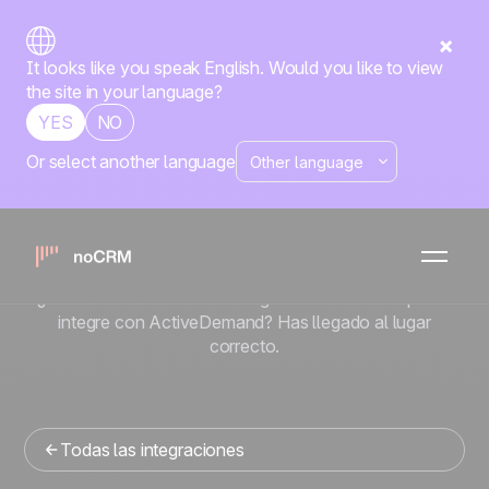
It looks like you speak English. Would you like to view
the site in your language?
YES
NO
Or select another language
Nativa
ActiveDemand
x
noCRM
¿Buscas una herramienta de gestion de ventas que se
integre con ActiveDemand? Has llegado al lugar
correcto.
Todas las integraciones