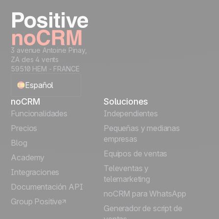
Prueba gratis
3 avenue Antoine Pinay,
ZA des 4 vents
59510 HEM - FRANCE
Español
noCRM
Soluciones
English
Funcionalidades
Independientes
Precios
Pequeñas y medianas
Français
empresas
Blog
Equipos de ventas
Português
Academy
Televentas y
Integraciones
telemarketing
Italiano
Documentación API
noCRM para WhatsApp
Group Positive
Deutsch
Generador de script de