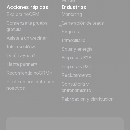
ventas
Acciones rápidas
Industrias
Explora noCRM
Marketing
Comienza la prueba
Generación de leads
gratuita
Seguros
Asiste a un webinar
Inmobiliario
Inicia sesión
Solar y energía
Obtén ayuda
Empresas B2B
Hazte partner
Empresas B2C
Recomienda noCRM
Reclutamiento
Pónte en contacto con
Consultoría y
nosotros
entrenamiento
Fabricación y distribución