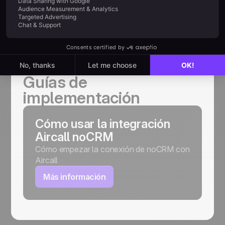
AYUDA
Guías de
implementación
Cómo usar la integración
Aircall noCRM
Cómo empezar la conexión de noCRM con
Aircall
Más información