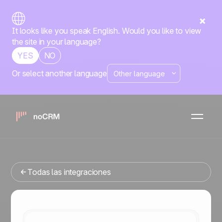
It looks like you speak English. Would you like to view
the site in your language?
YES
NO
Or select another language
Nativa
Aircall
noCRM
x
¿Buscas una herramienta de gestion de ventas que se
integre con Aircall? Has llegado al lugar correcto.
Todas las integraciones