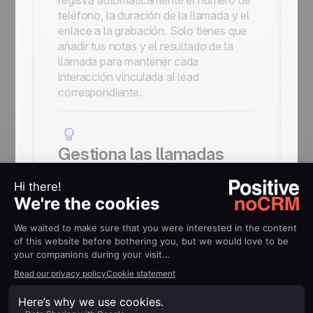
registra automáticamente el número de
teléfono, la duración de la llamada y el
enlace a la grabación. Solo tienes que
añadir tus notas y el resultado de la
llamada para mantener cada
interacción vinculada al lead
correspondiente.
Gestiona las llamadas
entrantes con mayor
eficiencia
Cuando recibes una llamada, noCRM te
permite identificar los leads existentes
o crear uno nuevo para los contactos
desconocidos. Al finalizar la llamada, la
grabación se vincula automáticamente
al lead para que siempre dispongas del
historial completo de la conversación.