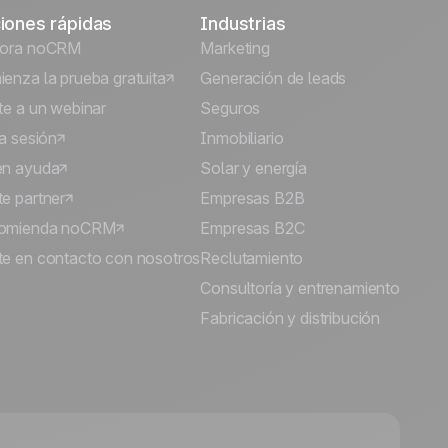
iones rápidas
Industrias
lora noCRM
Marketing
enza la prueba gratuita
Generación de leads
te a un webinar
Seguros
ia sesión
Inmobiliario
én ayuda
Solar y energía
e partner
Empresas B2B
omienda noCRM
Empresas B2C
e en contacto con nosotros
Reclutamiento
Consultoría y entrenamiento
Fabricación y distribución
🍪