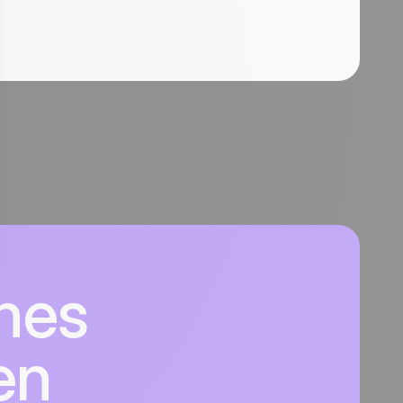
nes
en