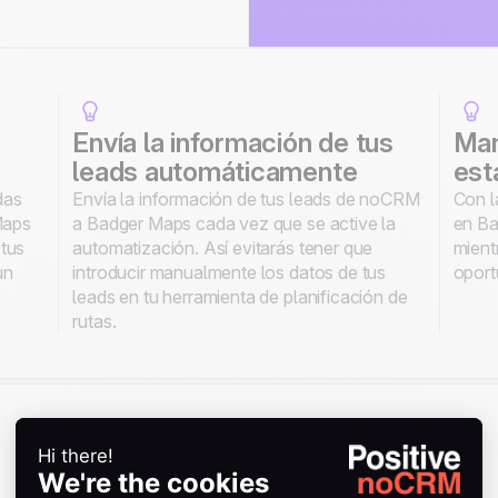
Envía la información de tus
Man
leads automáticamente
est
das
Envía la información de tus leads de noCRM
Con l
Maps
a Badger Maps cada vez que se active la
en Ba
 tus
automatización. Así evitarás tener que
mient
un
introducir manualmente los datos de tus
oport
leads en tu herramienta de planificación de
rutas.