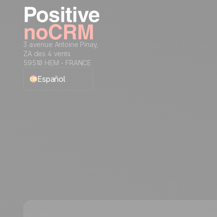
3 avenue Antoine Pinay,
ZA des 4 vents
59510 HEM - FRANCE
Español
English
Français
Português
Italiano
Deutsch