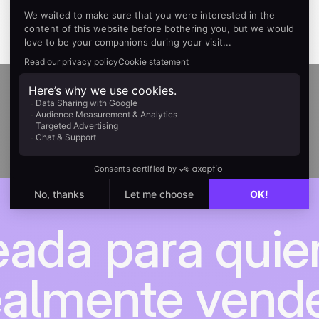
eada para quie
ealmente vend