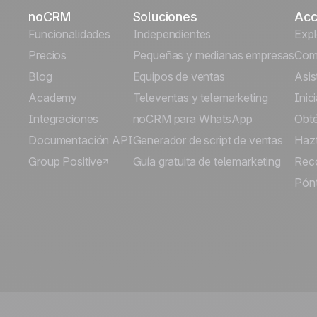
noCRM
Soluciones
Acc
Funcionalidades
Independientes
Exp
Precios
Pequeñas y medianas empresas
Comi
Blog
Equipos de ventas
Asis
Academy
Televentas y telemarketing
Inic
Integraciones
noCRM para WhatsApp
Obt
Documentación API
Generador de script de ventas
Hazt
Group Positive
Guía gratuita de telemarketing
Rec
Pónt