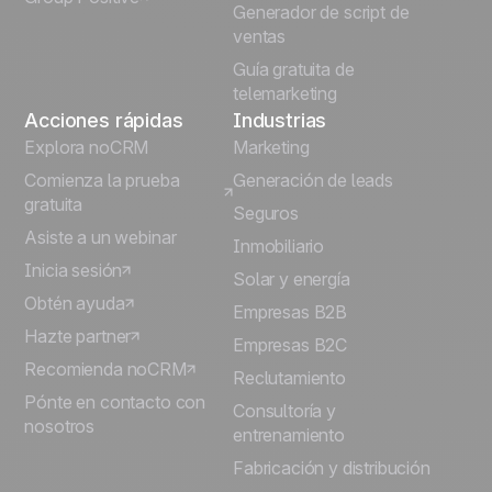
Generador de script de
ventas
Guía gratuita de
telemarketing
Acciones rápidas
Industrias
Explora noCRM
Marketing
Comienza la prueba
Generación de leads
gratuita
Seguros
Asiste a un webinar
Inmobiliario
Inicia sesión
Solar y energía
Obtén ayuda
Empresas B2B
Hazte partner
Empresas B2C
Recomienda noCRM
Reclutamiento
Pónte en contacto con
Consultoría y
nosotros
entrenamiento
Fabricación y distribución