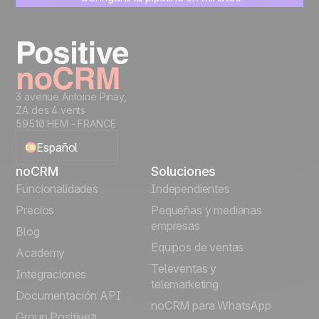
Empieza a gestionar leads al instante
Prueba gratis
3 avenue Antoine Pinay,
ZA des 4 vents
59510 HEM - FRANCE
Español
noCRM
Soluciones
English
Funcionalidades
Independientes
Precios
Pequeñas y medianas
Français
empresas
Blog
Equipos de ventas
Português
Academy
Televentas y
Integraciones
telemarketing
Italiano
Documentación API
noCRM para WhatsApp
Group Positive
Deutsch