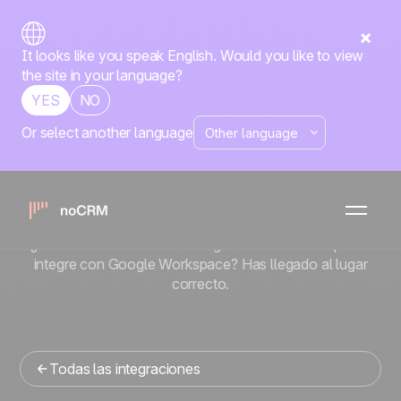
It looks like you speak English. Would you like to view
the site in your language?
YES
NO
Or select another language
Nativa
Google Workspace
x
noCRM
¿Buscas una herramienta de gestion de ventas que se
integre con Google Workspace? Has llegado al lugar
correcto.
Todas las integraciones