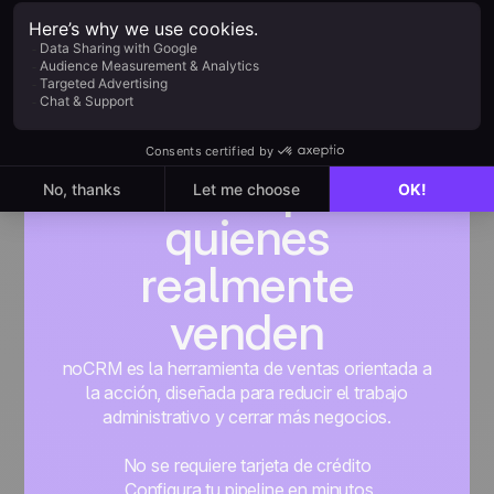
Creada para
quienes
realmente
venden
noCRM es la herramienta de ventas orientada a
la acción, diseñada para reducir el trabajo
administrativo y cerrar más negocios.
No se requiere tarjeta de crédito
Configura tu pipeline en minutos