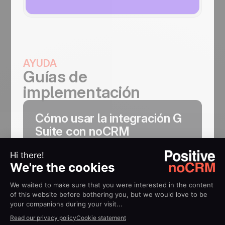
AYUDA
Guías de
implementación
Cómo usar la integración G
Suite con noCRM
Conéctate a tu dominio de G Suite,
sincroniza tu calendario e inicia sesión
directamente desde cualquier aplicación de
Google.
Más información