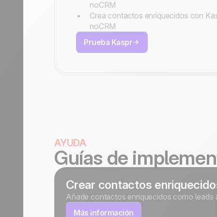
noCRM
Crea contactos enriquecidos con Ka
noCRM
Prueba Kaspr
AYUDA
Guías de implemen
Crear contactos enriquecid
Añade contactos enriquecidos como leads a
Más información