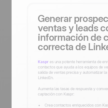
Contáctanos
Hazte partner
Generar prospec
ventas y leads c
información de 
correcta de Link
Kaspr
es una potente herramienta de enr
contactos que ayuda a los equipos de ven
salida de ventas precisa y automatizar l
LinkedIn.
Aumenta las tasas de respuesta y conve
captación con Kaspr:
Crea contactos enriquecidos con Ka