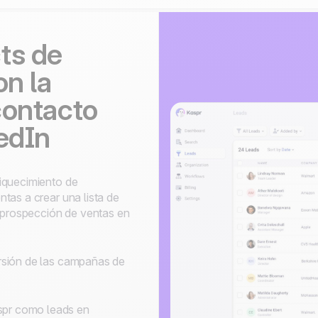
ts de
on la
contacto
edIn
iquecimiento de
tas a crear una lista de
a prospección de ventas en
rsión de las campañas de
spr como leads en