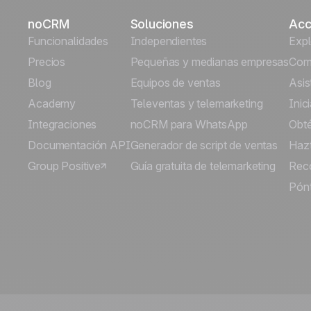
noCRM
Soluciones
Acc
Funcionalidades
Independientes
Exp
Precios
Pequeñas y medianas empresas
Comi
Blog
Equipos de ventas
Asis
Academy
Televentas y telemarketing
Inic
Integraciones
noCRM para WhatsApp
Obt
Documentación API
Generador de script de ventas
Hazt
Group Positive
Guía gratuita de telemarketing
Rec
Pónt