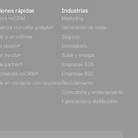
iones rápidas
Industrias
lora noCRM
Marketing
enza la prueba gratuita
Generación de leads
te a un webinar
Seguros
ia sesión
Inmobiliario
én ayuda
Solar y energía
e partner
Empresas B2B
omienda noCRM
Empresas B2C
e en contacto con nosotros
Reclutamiento
Consultoría y entrenamiento
Fabricación y distribución
🍪