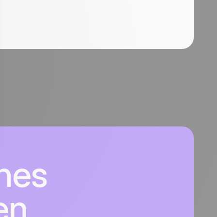
nes
en