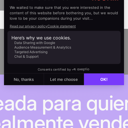
eada para quie
ealmente vend