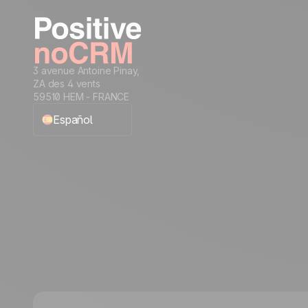
3 avenue Antoine Pinay,
ZA des 4 vents
59510 HEM - FRANCE
Español
English
Français
Português
Italiano
Deutsch