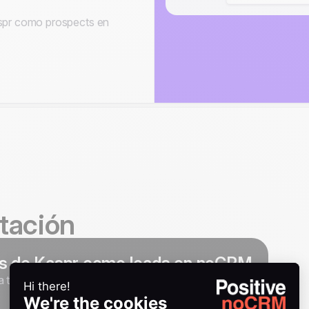
spr como prospects en
tación
os de Kaspr como leads en noCRM
 tu canal de ventas