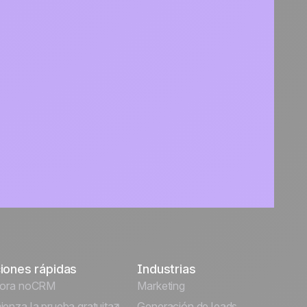
iones rápidas
Industrias
lora noCRM
Marketing
enza la prueba gratuita
Generación de leads