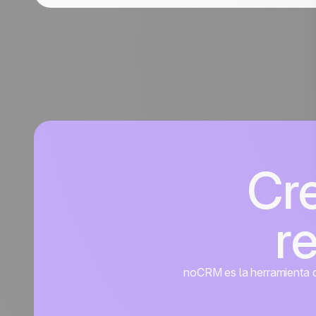
Cr
r
noCRM es la herramienta de