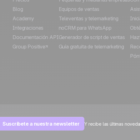
Blog
Equipos de ventas
Asis
Academy
Televentas y telemarketing
Inic
Integraciones
noCRM para WhatsApp
Obt
Documentación API
Generador de script de ventas
Hazt
Group Positive
Guía gratuita de telemarketing
Rec
Pónt
Suscríbete a nuestra newsletter
Y recibe las últimas nove