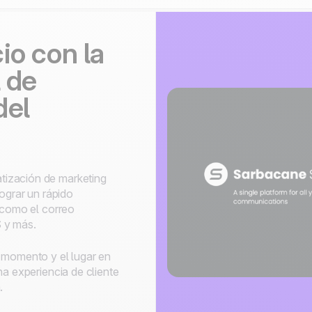
io con la
l de
del
tización de marketing
lograr un rápido
s como el correo
 y más.
 momento y el lugar en
na experiencia de cliente
.