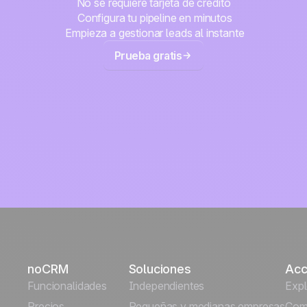
No se requiere tarjeta de crédito
Configura tu pipeline en minutos
Empieza a gestionar leads al instante
Prueba gratis
noCRM
Soluciones
Acc
Funcionalidades
Independientes
Exp
Precios
Pequeñas y medianas empresas
Comi