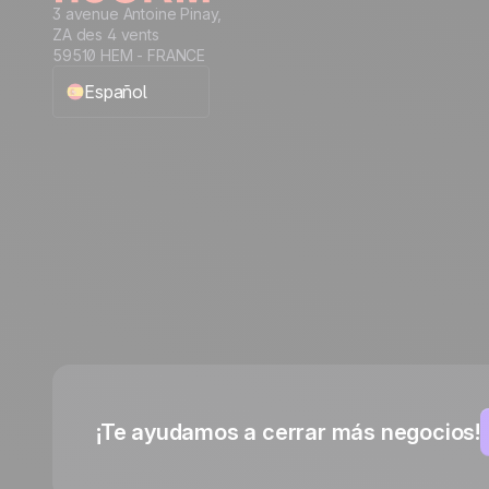
3 avenue Antoine Pinay,
ZA des 4 vents
59510 HEM - FRANCE
Español
English
Français
Português
Italiano
Deutsch
¡Te ayudamos a cerrar más negocios!