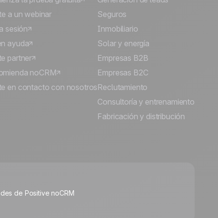
te a un webinar
Seguros
ia sesión
Inmobiliario
én ayuda
Solar y energía
e partner
Empresas B2B
omienda noCRM
Empresas B2C
e en contacto con nosotros
Reclutamiento
Consultoría y entrenamiento
Fabricación y distribución
🍪
dades de Positive noCRM