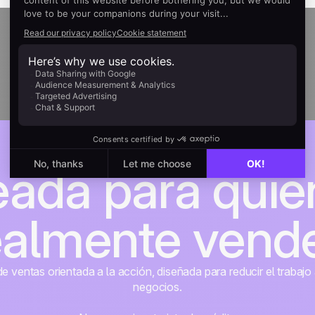
eada para quie
ealmente vend
 ventas orientada a la acción, diseñada para reducir el trabajo 
negocios.