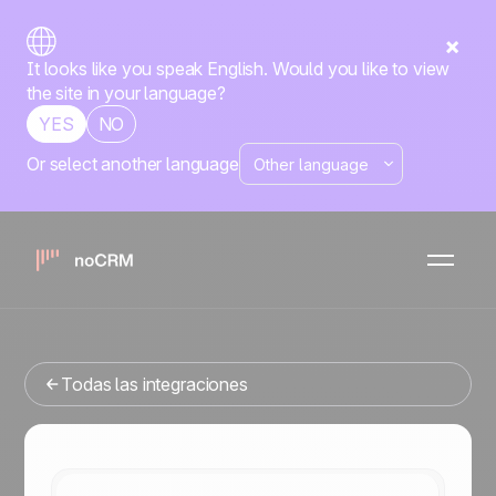
It looks like you speak English. Would you like to view
the site in your language?
YES
NO
Or select another language
No-code
Trello
noCRM
x
¿Buscas una herramienta de gestion de ventas que se
integre con Trello? Has llegado al lugar correcto.
Todas las integraciones