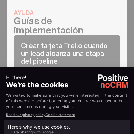
AYUDA
Guías de
implementación
Crear tarjeta Trello cuando
un lead alcanza una etapa
del pipeline
Cómo crear una tarjeta Trello cuando un
lead alcanza una etapa del pipeline
Más información