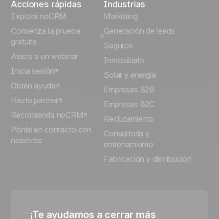
Acciones rápidas
Industrias
Explora noCRM
Marketing
Comienza la prueba
Generación de leads
gratuita
Seguros
Asiste a un webinar
Inmobiliario
Inicia sesión
Solar y energía
Obtén ayuda
Empresas B2B
Hazte partner
Empresas B2C
Recomienda noCRM
Reclutamiento
Pónte en contacto con
Consultoría y
nosotros
entrenamiento
Fabricación y distribución
¡Te ayudamos a cerrar más