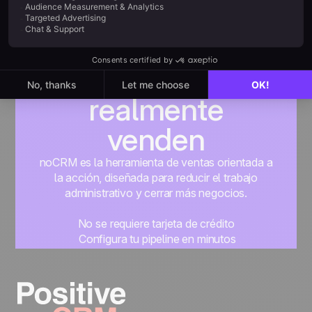
Creada para
quienes
realmente
venden
noCRM es la herramienta de ventas orientada a
la acción, diseñada para reducir el trabajo
administrativo y cerrar más negocios.
No se requiere tarjeta de crédito
Configura tu pipeline en minutos
Empieza a gestionar leads al instante
Prueba gratis