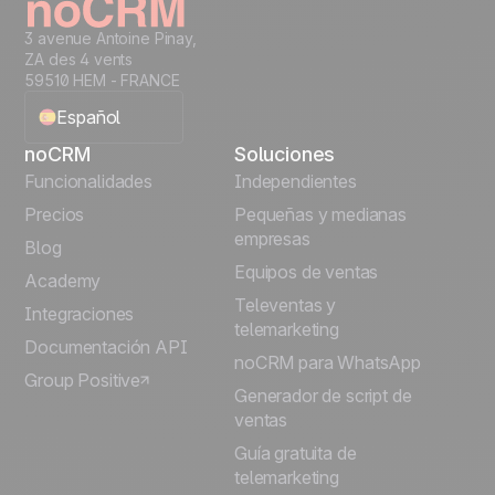
3 avenue Antoine Pinay,
ZA des 4 vents
59510 HEM - FRANCE
Español
noCRM
Soluciones
English
Funcionalidades
Independientes
Precios
Pequeñas y medianas
Français
empresas
Blog
Equipos de ventas
Português
Academy
Televentas y
Integraciones
telemarketing
Italiano
Documentación API
noCRM para WhatsApp
Group Positive
Deutsch
Generador de script de
ventas
Guía gratuita de
telemarketing