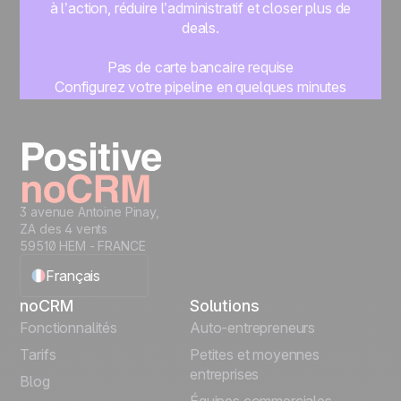
à l’action, réduire l’administratif et closer plus de
deals.
Pas de carte bancaire requise
Configurez votre pipeline en quelques minutes
Commencez à gérer vos leads instantanément
Essayer gratuitement
3 avenue Antoine Pinay,
ZA des 4 vents
59510 HEM - FRANCE
Français
noCRM
Solutions
English
Fonctionnalités
Auto-entrepreneurs
Tarifs
Petites et moyennes
Español
entreprises
Blog