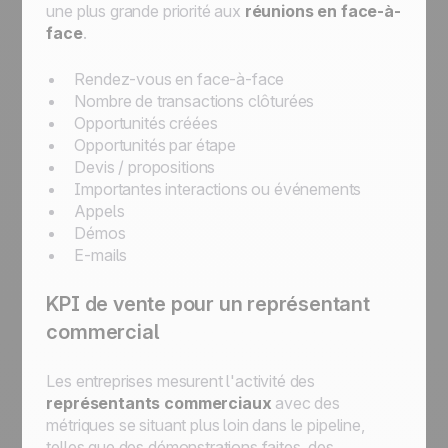
une plus grande priorité aux
réunions en face-à-
face
.
Rendez-vous en face-à-face
Nombre de transactions clôturées
Opportunités créées
Opportunités par étape
Devis / propositions
Importantes interactions ou événements
Appels
Démos
E-mails
KPI de vente pour un représentant
commercial
Les entreprises mesurent l'activité des
représentants commerciaux
avec des
métriques se situant plus loin dans le pipeline,
telles que des démonstrations faites, des