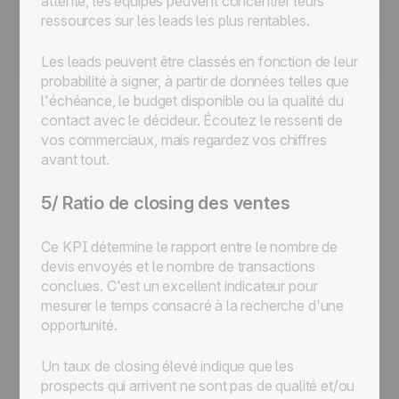
attente, les équipes peuvent concentrer leurs
ressources sur les leads les plus rentables.
Les leads peuvent être classés en fonction de leur
probabilité à signer, à partir de données telles que
l'échéance, le budget disponible ou la qualité du
contact avec le décideur. Écoutez le ressenti de
vos commerciaux, mais regardez vos chiffres
avant tout.
5/ Ratio de closing des ventes
Ce KPI détermine le rapport entre le nombre de
devis envoyés et le nombre de transactions
conclues. C'est un excellent indicateur pour
mesurer le temps consacré à la recherche d'une
opportunité.
Un taux de closing élevé indique que les
prospects qui arrivent ne sont pas de qualité et/ou