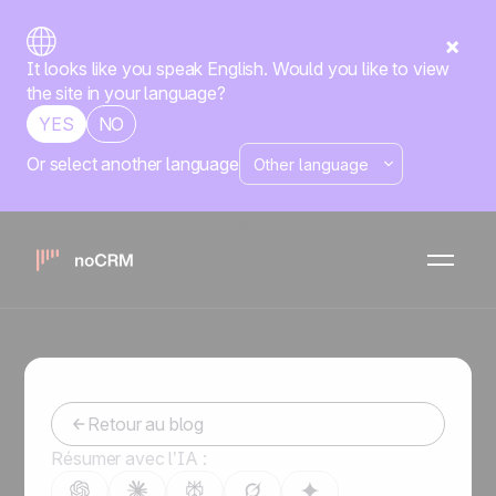
It looks like you speak English. Would you like to view
the site in your language?
YES
NO
Or select another language
KPI vente : les indicateurs à
connaître pour développer
vos ventes
-
October 17, 2019
Retour au blog
Résumer avec l’IA :