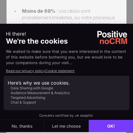
Moins de 60%
: vos cibles sont
probablement irréalistes, ou votre processus
de vente n'est pas à la hauteur. Repensez
votre plan de rémunération pour motiver vos
commerciaux.
90 à 100%
: vos vendeurs n'ont
probablement pas eu à trop se fatiguer.
Pensez à des objectifs plus ambitieux.
3/ Montant moyen des transactions
La taille moyenne de vos transactions est
calculée en divisant
le montant total en euros
de vos transactions par le nombre total de
ces transactions
. Cela mesure la valeur
moyenne de chaque opportunité et aide l'équipe à
attribuer une valeur quantifiable à chaque
prospect.