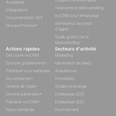
Équipes commerciales
Português
Académie
Télévente et télémarketing
Intégrations
Italiano
noCRM pour WhatsApp
Documentation API
Générateur de script
Groupe Positive
Deutsch
d'appel
Guide gratuit sur le
télémarketing
Actions rapides
Secteurs d'activité
Découvrir noCRM
Marketing
Essayer gratuitement
Génération de leads
Participer à un webinaire
Assurances
Se connecter
Immobilier
Obtenir de l’aide
Solaire et énergie
Devenir partenaire
Entreprises B2B
Parrainer noCRM
Entreprises B2C
Nous contacter
Recrutement