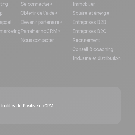
ting
Se connecter
Immobilier
p
Obtenir de l’aide
Solaire et énergie
'appel
Devenir partenaire
Entreprises B2B
lémarketing
Parrainer noCRM
Entreprises B2C
Nous contacter
Recrutement
Conseil & coaching
Industrie et distribution
🍪
ctualités de Positive noCRM
Gérer les cookies