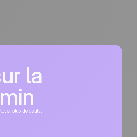
ur la
dmin
closer plus de deals.