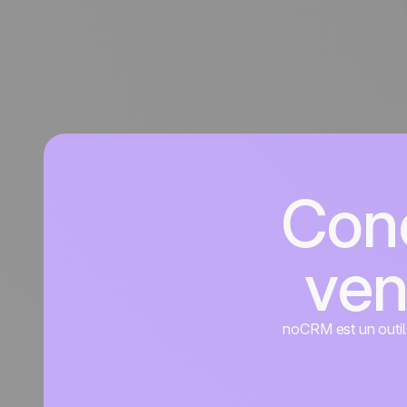
Conc
ven
noCRM est un outil d