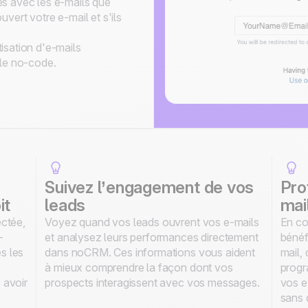
s avec les e-mails que
vert votre e-mail et s'ils
isation d'e-mails
 le no-code.
Suivez l’engagement de vos
Pro
it
leads
mai
ectée,
Voyez quand vos leads ouvrent vos e-mails
En co
-
et analysez leurs performances directement
bénéf
s les
dans noCRM. Ces informations vous aident
mail,
à mieux comprendre la façon dont vos
progr
 avoir
prospects interagissent avec vos messages.
vos e
sans 