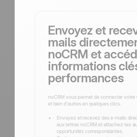
Nous contacter
Devenir partenaire
Envoyez et rece
mails directeme
noCRM et accéd
informations clés
performances
noCRM vous permet de connecter votre
et bien d'autres en quelques clics.
Envoyez et recevez des e-mails dire
aux lettres noCRM et attachez-les a
opportunités correspondantes.