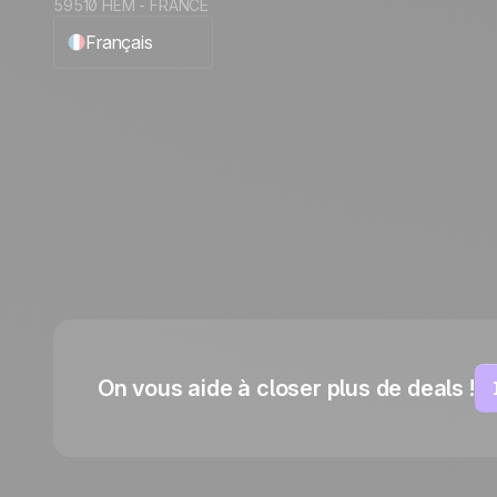
59510 HEM - FRANCE
Français
English
Español
Português
Italiano
Deutsch
On vous aide à closer plus de deals !