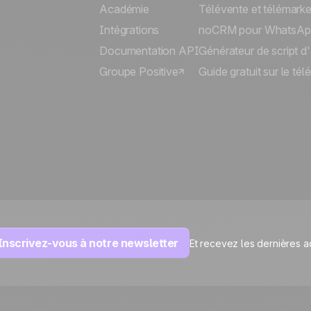
Académie
Télévente et télémarke
Intégrations
noCRM pour WhatsAp
Documentation API
Générateur de script d
Groupe Positive
Guide gratuit sur le té
Inscrivez-vous à notre newsletter
Et recevez les dernières a