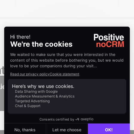
tation
ient de messagerie