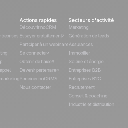
Actions rapides
Secteurs d'activité
Découvrir noCRM
Marketing
treprises
Essayer gratuitement
Génération de leads
Participer à un webinaire
Assurances
ting
Se connecter
Immobilier
p
Obtenir de l’aide
Solaire et énergie
'appel
Devenir partenaire
Entreprises B2B
lémarketing
Parrainer noCRM
Entreprises B2C
Nous contacter
Recrutement
Conseil & coaching
Industrie et distribution
🍪