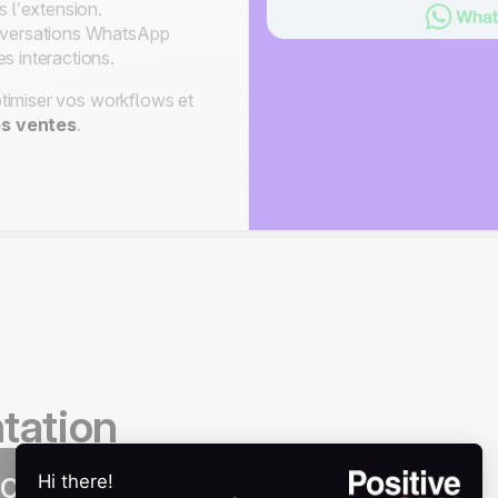
 l’extension.
nversations WhatsApp
s interactions.
timiser vos workflows et
es ventes
.
tation
ion Chrome WhatsApp pour noCRM