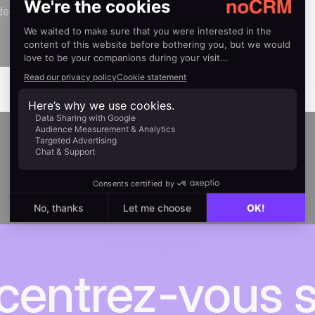
p de noCRM
entrez-vous s