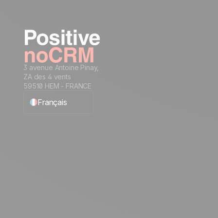
3 avenue Antoine Pinay,
ZA des 4 vents
59510 HEM - FRANCE
Français
English
Español
Português
Italiano