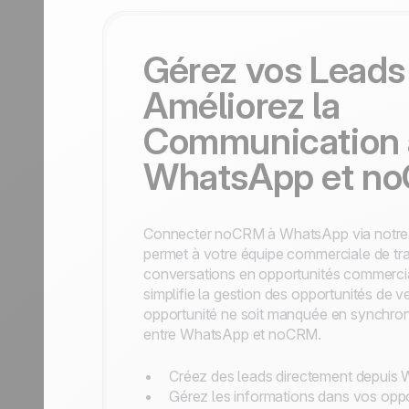
Nous contacter
Devenir partenaire
Gérez vos Leads
Améliorez la
Communication 
WhatsApp et n
Connecter noCRM à WhatsApp via notre
permet à votre équipe commerciale de tr
conversations en opportunités commercial
simplifie la gestion des opportunités de v
opportunité ne soit manquée en synchroni
entre WhatsApp et noCRM.
Créez des leads directement depuis 
Gérez les informations dans vos opp