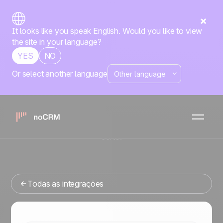
It looks like you speak English. Would you like to view
the site in your language?
YES
NO
Or select another language
Nativa
WhatsApp
noCRM
x
Está procurando uma ferramenta de gestao de vendas
que se integre com o WhatsApp? Você veio ao lugar
certo.
Todas as integrações