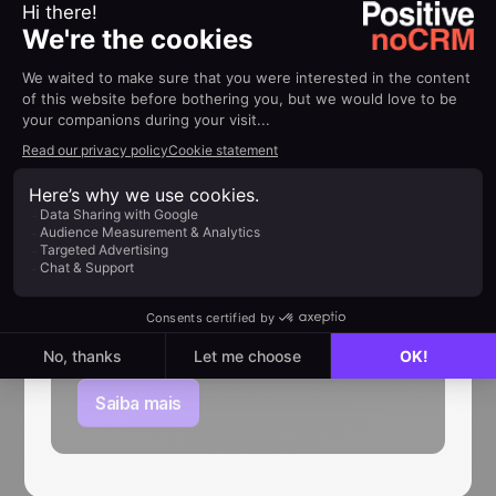
AJUDA
Guias de
implementação
Como usar a extensão
WhatsApp da noCRM
Seu guia para usar noCRM com WhatsApp
Saiba mais