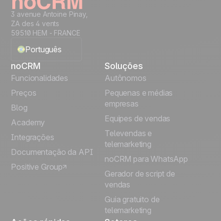
3 avenue Antoine Pinay,
ZA des 4 vents
59510 HEM - FRANCE
Português
noCRM
Soluções
English
Funcionalidades
Autônomos
Preços
Pequenas e médias
Français
empresas
Blog
Equipes de vendas
Español
Academy
Televendas e
Integrações
telemarketing
Italiano
Documentação da API
noCRM para WhatsApp
Positive Group
Deutsch
Gerador de script de
vendas
Guia gratuito de
telemarketing