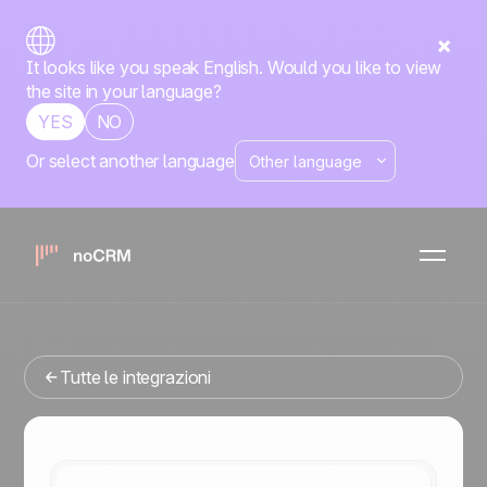
It looks like you speak English. Would you like to view
the site in your language?
YES
NO
Or select another language
Nativa
WhatsApp
noCRM
x
Stai cercando uno strumenti di gestione delle vendite che
si integri con WhatsApp? Sei nel posto giusto.
Tutte le integrazioni