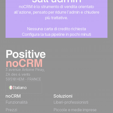
noCRM è lo strumento di vendita orientato
all’azione, pensato per ridurre l’admin e chiudere
più trattative.
Nessuna carta di credito richiesta
Configura la tua pipeline in pochi minuti
Inizia subito a gestire i lead
Prova gratis
3 avenue Antoine Pinay,
ZA des 4 vents
59510 HEM - FRANCE
Italiano
noCRM
Soluzioni
English
Funzionalità
Liberi-professionisti
Prezzi
Piccole e medie imprese