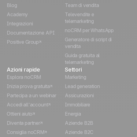
Français
Blog
Team di vendita
Español
Academy
Televendite e
telemarketing
Integrazioni
Português
noCRM per WhatsApp
Documentazione API
Generatore di script di
Positive Group
Deutsch
vendita
Guida gratuita al
telemarketing
Azioni rapide
Settori
Esplora noCRM
Marketing
Inizia prova gratuita
Lead generation
Partecipa a un webinar
Assicurazioni
Accedi all'account
Immobiliare
Ottieni aiuto
Energia
Diventa partner
Aziende B2B
Consiglia noCRM
Aziende B2C