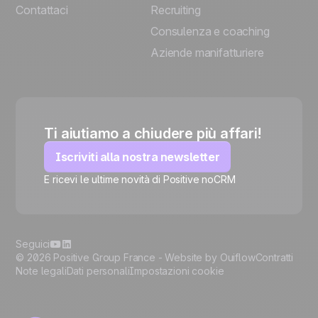
Contattaci
Recruiting
Consulenza e coaching
Aziende manifatturiere
Ti aiutiamo a chiudere più affari!
Iscriviti alla nostra newsletter
E ricevi le ultime novità di Positive noCRM
🍪
Seguici
© 2026 Positive Group France -
Website by Ouiflow
Contratti
Note legali
Dati personali
Impostazioni cookie
Manage cookies