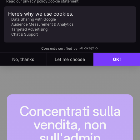
Chrome per WhatsApp di
noCRM
Getting started with noCRM WhatsApp
integration
Scopri di più
Concentrati sulla
vendita, non
sull'admin