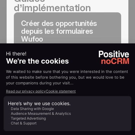
d’implémentation
Créer des opportunités
depuis les formulaires
Wufoo
Comment créer des opportunités depuis
des formulaires de contact Wufoo
En savoir plus
Concentrez-vous