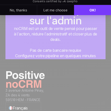
sur la vente, pas
sur l'admin
noCRM est un outil de vente pensé pour passer
à l’action, réduire l’administratif et closer plus de
deals.
Pas de carte bancaire requise
Configurez votre pipeline en quelques minutes
Commencez à gérer vos leads instantanément
Essayer gratuitement
3 avenue Antoine Pinay,
ZA des 4 vents
59510 HEM - FRANCE
Français