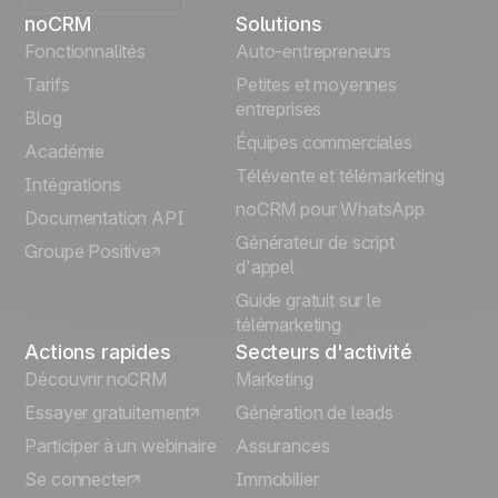
noCRM
Solutions
English
Fonctionnalités
Auto-entrepreneurs
Tarifs
Petites et moyennes
Español
entreprises
Blog
Équipes commerciales
Português
Académie
Télévente et télémarketing
Intégrations
Italiano
noCRM pour WhatsApp
Documentation API
Générateur de script
Groupe Positive
Deutsch
d'appel
Guide gratuit sur le
télémarketing
Actions rapides
Secteurs d'activité
Découvrir noCRM
Marketing
Essayer gratuitement
Génération de leads
Participer à un webinaire
Assurances
Se connecter
Immobilier