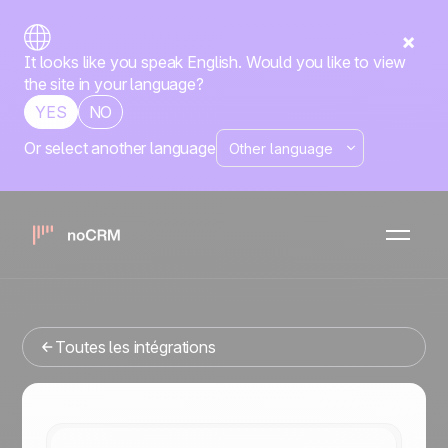
It looks like you speak English. Would you like to view
the site in your language?
YES
NO
Or select another language
No-code
Wufoo
noCRM
x
Vous cherchez un outil de gestion commerciale qui
s'intègre avec Wufoo ? Vous êtes au bon endroit.
Toutes les intégrations